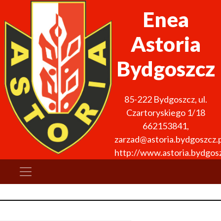
Enea
Astoria
Bydgoszcz
85-222
Bydgoszcz
,
ul.
Czartoryskiego 1/18
662153841
,
zarzad@astoria.bydgoszcz.p
http://www.astoria.bydgosz