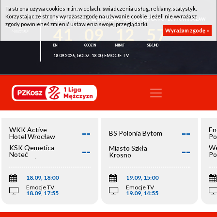
Ta strona używa cookies m.in. w celach: świadczenia usług, reklamy, statystyk.
Korzystając ze strony wyrażasz zgodę na używanie cookie. Jeżeli nie wyrażasz
WKK ACTIVE HOTEL WROCŁAW - KSK QEMETICA NOTEĆ INOWROCŁAW
zgody powinieneś zmienić ustawienia swojej przeglądarki.
41
09
12
57
Wyrażam zgodę »
18.09.2026, GODZ. 18:00, EMOCJE TV
--
--
WKK Active
En
BS Polonia Bytom
Hotel Wrocław
Po
--
--
KSK Qemetica
We
Miasto Szkła
Noteć
Po
Krosno
Inowrocław
Op
18.09, 18:00
19.09, 15:00
Emocje TV
Emocje TV
18.09, 17:55
19.09, 14:55