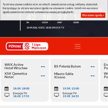
Ta strona używa cookies m.in. w celach: świadczenia usług, reklamy, statystyk.
Korzystając ze strony wyrażasz zgodę na używanie cookie. Jeżeli nie wyrażasz
WKK ACTIVE HOTEL WROCŁAW - KSK QEMETICA NOTEĆ INOWROCŁAW
zgody powinieneś zmienić ustawienia swojej przeglądarki.
42
18
27
09
Wyrażam zgodę »
18.09.2026, GODZ. 18:00, EMOCJE TV
--
--
WKK Active
En
BS Polonia Bytom
Hotel Wrocław
Po
--
--
KSK Qemetica
We
Miasto Szkła
Noteć
Po
Krosno
Inowrocław
Op
18.09, 18:00
19.09, 15:00
Emocje TV
Emocje TV
18.09, 17:55
19.09, 14:55