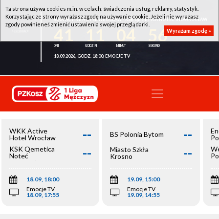
Ta strona używa cookies m.in. w celach: świadczenia usług, reklamy, statystyk.
Korzystając ze strony wyrażasz zgodę na używanie cookie. Jeżeli nie wyrażasz
WKK ACTIVE HOTEL WROCŁAW - KSK QEMETICA NOTEĆ INOWROCŁAW
zgody powinieneś zmienić ustawienia swojej przeglądarki.
41
11
04
56
Wyrażam zgodę »
18.09.2026, GODZ. 18:00, EMOCJE TV
--
--
WKK Active
En
BS Polonia Bytom
Hotel Wrocław
Po
--
--
KSK Qemetica
We
Miasto Szkła
Noteć
Po
Krosno
Inowrocław
Op
18.09, 18:00
19.09, 15:00
Emocje TV
Emocje TV
18.09, 17:55
19.09, 14:55