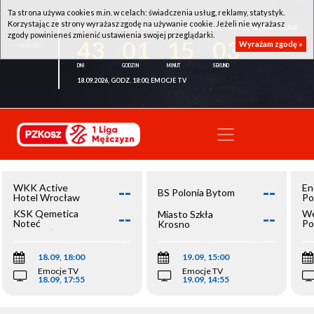
Ta strona używa cookies m.in. w celach: świadczenia usług, reklamy, statystyk.
Korzystając ze strony wyrażasz zgodę na używanie cookie. Jeżeli nie wyrażasz
WKK ACTIVE HOTEL WROCŁAW - KSK QEMETICA NOTEĆ INOWROCŁAW
zgody powinieneś zmienić ustawienia swojej przeglądarki.
43
01
15
03
Wyrażam zgodę »
18.09.2026, GODZ. 18:00, EMOCJE TV
--
--
WKK Active
En
BS Polonia Bytom
Hotel Wrocław
Po
--
--
KSK Qemetica
We
Miasto Szkła
Noteć
Po
Krosno
Inowrocław
Op
18.09, 18:00
19.09, 15:00
Emocje TV
Emocje TV
18.09, 17:55
19.09, 14:55