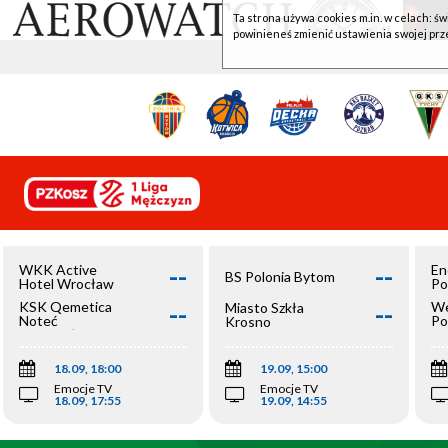
Ta strona używa cookies m.in. w celach: św
powinieneś zmienić ustawienia swojej prz
--
--
WKK Active
En
BS Polonia Bytom
Hotel Wrocław
Po
--
--
KSK Qemetica
We
Miasto Szkła
Noteć
Po
Krosno
Inowrocław
Op
18.09, 18:00
19.09, 15:00
Emocje TV
Emocje TV
18.09, 17:55
19.09, 14:55