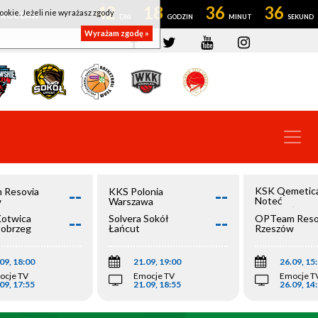
42
18
36
36
ookie. Jeżeli nie wyrażasz zgody
OWROCŁAW
Wyrażam zgodę »
--
--
KSK Qemetic
 Resovia
KKS Polonia
Noteć
w
Warszawa
Inowrocław
--
--
Kotwica
Solvera Sokół
OPTeam Reso
łobrzeg
Łańcut
Rzeszów
09, 18:00
21.09, 19:00
26.09, 15
ocje TV
Emocje TV
Emocje T
09, 17:55
21.09, 18:55
26.09, 14