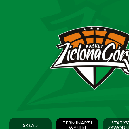
TERMINARZ I
STATYS
SKŁAD
WYNIKI
ZAWODN