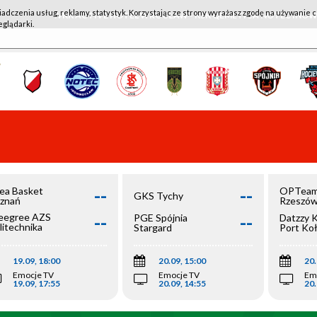
iadczenia usług, reklamy, statystyk. Korzystając ze strony wyrażasz zgodę na używanie c
WKK ACTIVE HOTEL WROCŁAW - KSK QEMETICA NOTEĆ IN
eglądarki.
--
--
ea Basket
OPTeam
GKS Tychy
znań
Rzeszó
--
--
egree AZS
PGE Spójnia
Datzzy 
litechnika
Stargard
Port Ko
olska
19.09, 18:00
20.09, 15:00
20.
Emocje TV
Emocje TV
Em
19.09, 17:55
20.09, 14:55
20.