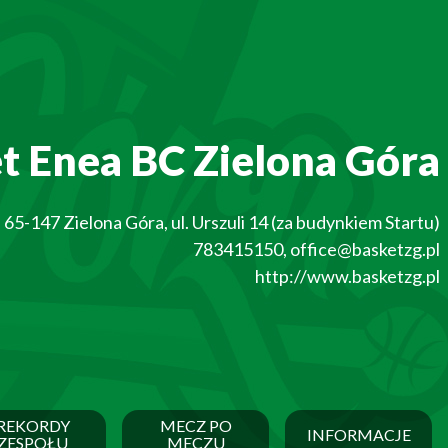
t Enea BC Zielona Góra
65-147
Zielona Góra
,
ul. Urszuli 14 (za budynkiem Startu)
783415150
,
office@basketzg.pl
http://www.basketzg.pl
REKORDY
MECZ PO
INFORMACJE
ZESPOŁU
MECZU