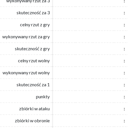
wykonywany rzut za 3
wykonywany rzut za 3
:
:
skuteczność za 3
skuteczność za 3
:
:
celny rzut z gry
celny rzut z gry
:
:
wykonywany rzut za gry
wykonywany rzut za gry
:
:
skuteczność z gry
skuteczność z gry
:
:
celny rzut wolny
celny rzut wolny
:
:
wykonywany rzut wolny
wykonywany rzut wolny
:
:
skuteczność za 1
skuteczność za 1
:
:
punkty
punkty
:
:
zbiórki w ataku
zbiórki w ataku
:
:
zbiórki w obronie
zbiórki w obronie
:
: