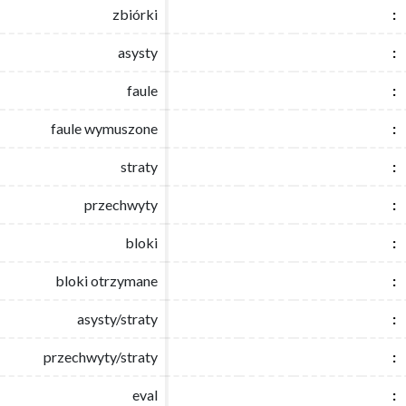
zbiórki
zbiórki
:
:
asysty
asysty
:
:
faule
faule
:
:
faule wymuszone
faule wymuszone
:
:
straty
straty
:
:
przechwyty
przechwyty
:
:
bloki
bloki
:
:
bloki otrzymane
bloki otrzymane
:
:
asysty/straty
asysty/straty
:
:
przechwyty/straty
przechwyty/straty
:
:
eval
eval
:
: