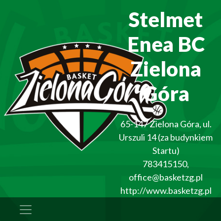
Stelmet
Enea BC
Zielona
Góra
65-147
Zielona Góra
,
ul.
Urszuli 14 (za budynkiem
Startu)
783415150
,
office@basketzg.pl
http://www.basketzg.pl