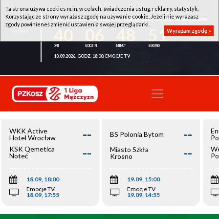
Ta strona używa cookies m.in. w celach: świadczenia usług, reklamy, statystyk.
Korzystając ze strony wyrażasz zgodę na używanie cookie. Jeżeli nie wyrażasz
WKK ACTIVE HOTEL WROCŁAW - KSK QEMETICA NOTEĆ INOWROCŁAW
zgody powinieneś zmienić ustawienia swojej przeglądarki.
40
06
48
51
Wyrażam zgodę »
18.09.2026, GODZ. 18:00, EMOCJE TV
--
--
WKK Active
En
BS Polonia Bytom
Hotel Wrocław
Po
--
--
KSK Qemetica
We
Miasto Szkła
Noteć
Po
Krosno
Inowrocław
Op
18.09, 18:00
19.09, 15:00
Emocje TV
Emocje TV
18.09, 17:55
19.09, 14:55