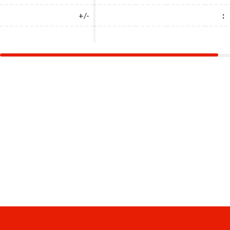
+/-
+/-
:
: