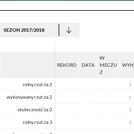
SEZON 2017/2018
W
W
REKORD
REKORD
DATA
DATA
MECZU
MECZU
WYN
WYN
Z
Z
celny rzut za 2
celny rzut za 2
:
:
wykonywany rzut za 2
wykonywany rzut za 2
:
:
skuteczność za 2
skuteczność za 2
:
:
celny rzut za 3
celny rzut za 3
:
: