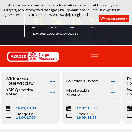
Ta strona używa cookies m.in. w celach: świadczenia usług, reklamy, statystyk.
Korzystając ze strony wyrażasz zgodę na używanie cookie. Jeżeli nie wyrażasz
WKK ACTIVE HOTEL WROCŁAW - KSK QEMETICA NOTEĆ INOWROCŁAW
zgody powinieneś zmienić ustawienia swojej przeglądarki.
41
06
16
54
Wyrażam zgodę »
18.09.2026, GODZ. 18:00, EMOCJE TV
--
--
WKK Active
En
BS Polonia Bytom
Hotel Wrocław
Po
--
--
KSK Qemetica
We
Miasto Szkła
Noteć
Po
Krosno
Inowrocław
Op
18.09, 18:00
19.09, 15:00
Emocje TV
Emocje TV
18.09, 17:55
19.09, 14:55