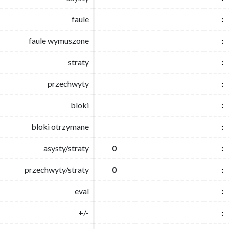
faule
faule
:
:
faule wymuszone
faule wymuszone
:
:
straty
straty
:
:
przechwyty
przechwyty
:
:
bloki
bloki
:
:
bloki otrzymane
bloki otrzymane
:
:
asysty/straty
asysty/straty
0
0
:
:
przechwyty/straty
przechwyty/straty
0
0
:
:
eval
eval
:
:
+/-
+/-
:
: