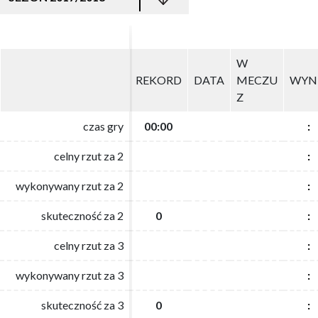
W
W
REKORD
REKORD
DATA
DATA
MECZU
MECZU
WYN
WYN
Z
Z
czas gry
czas gry
00:00
00:00
:
:
celny rzut za 2
celny rzut za 2
:
:
wykonywany rzut za 2
wykonywany rzut za 2
:
:
skuteczność za 2
skuteczność za 2
0
0
:
:
celny rzut za 3
celny rzut za 3
:
:
wykonywany rzut za 3
wykonywany rzut za 3
:
:
skuteczność za 3
skuteczność za 3
0
0
:
: