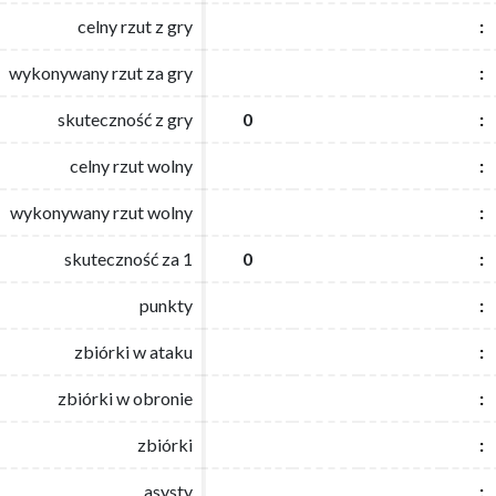
celny rzut z gry
celny rzut z gry
:
:
wykonywany rzut za gry
wykonywany rzut za gry
:
:
skuteczność z gry
skuteczność z gry
0
0
:
:
celny rzut wolny
celny rzut wolny
:
:
wykonywany rzut wolny
wykonywany rzut wolny
:
:
skuteczność za 1
skuteczność za 1
0
0
:
:
punkty
punkty
:
:
zbiórki w ataku
zbiórki w ataku
:
:
zbiórki w obronie
zbiórki w obronie
:
:
zbiórki
zbiórki
:
:
asysty
asysty
:
: