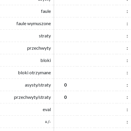
faule
faule
:
:
faule wymuszone
faule wymuszone
:
:
straty
straty
:
:
przechwyty
przechwyty
:
:
bloki
bloki
:
:
bloki otrzymane
bloki otrzymane
:
:
asysty/straty
asysty/straty
0
0
:
:
przechwyty/straty
przechwyty/straty
0
0
:
:
eval
eval
:
:
+/-
+/-
:
: