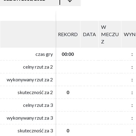
W
W
REKORD
REKORD
DATA
DATA
MECZU
MECZU
WYN
WYN
Z
Z
czas gry
czas gry
00:00
00:00
:
:
celny rzut za 2
celny rzut za 2
:
:
wykonywany rzut za 2
wykonywany rzut za 2
:
:
skuteczność za 2
skuteczność za 2
0
0
:
:
celny rzut za 3
celny rzut za 3
:
:
wykonywany rzut za 3
wykonywany rzut za 3
:
:
skuteczność za 3
skuteczność za 3
0
0
:
: