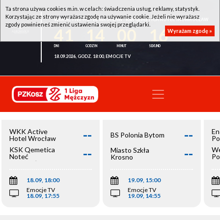
Ta strona używa cookies m.in. w celach: świadczenia usług, reklamy, statystyk.
Korzystając ze strony wyrażasz zgodę na używanie cookie. Jeżeli nie wyrażasz
WKK ACTIVE HOTEL WROCŁAW - KSK QEMETICA NOTEĆ INOWROCŁAW
zgody powinieneś zmienić ustawienia swojej przeglądarki.
41
14
00
16
Wyrażam zgodę »
18.09.2026, GODZ. 18:00, EMOCJE TV
--
--
WKK Active
En
BS Polonia Bytom
Hotel Wrocław
Po
--
--
KSK Qemetica
We
Miasto Szkła
Noteć
Po
Krosno
Inowrocław
Op
18.09, 18:00
19.09, 15:00
Emocje TV
Emocje TV
18.09, 17:55
19.09, 14:55