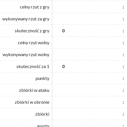
celny rzut z gry
celny rzut z gry
:
:
wykonywany rzut za gry
wykonywany rzut za gry
:
:
skuteczność z gry
skuteczność z gry
0
0
:
:
celny rzut wolny
celny rzut wolny
:
:
wykonywany rzut wolny
wykonywany rzut wolny
:
:
skuteczność za 1
skuteczność za 1
0
0
:
:
punkty
punkty
:
:
zbiórki w ataku
zbiórki w ataku
:
:
zbiórki w obronie
zbiórki w obronie
:
:
zbiórki
zbiórki
:
:
asysty
asysty
:
: