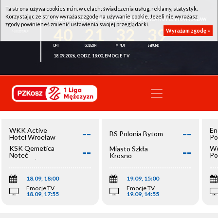
Ta strona używa cookies m.in. w celach: świadczenia usług, reklamy, statystyk.
Korzystając ze strony wyrażasz zgodę na używanie cookie. Jeżeli nie wyrażasz
WKK ACTIVE HOTEL WROCŁAW - KSK QEMETICA NOTEĆ INOWROCŁAW
zgody powinieneś zmienić ustawienia swojej przeglądarki.
40
21
32
39
Wyrażam zgodę »
18.09.2026, GODZ. 18:00, EMOCJE TV
--
--
WKK Active
En
BS Polonia Bytom
Hotel Wrocław
Po
--
--
KSK Qemetica
We
Miasto Szkła
Noteć
Po
Krosno
Inowrocław
Op
18.09, 18:00
19.09, 15:00
Emocje TV
Emocje TV
18.09, 17:55
19.09, 14:55