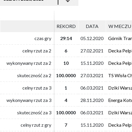
REKORD
REKORD
DATA
DATA
W MECZU 
W MECZU 
czas gry
czas gry
29:14
29:14
05.12.2020
05.12.2020
Górnik Tra
Górnik Tra
celny rzut za 2
celny rzut za 2
6
6
27.02.2021
27.02.2021
Decka Pelpl
Decka Pelpl
wykonywany rzut za 2
wykonywany rzut za 2
10
10
15.11.2020
15.11.2020
Decka Pelpl
Decka Pelpl
skuteczność za 2
skuteczność za 2
100.0000
100.0000
27.03.2021
27.03.2021
TS Wisła C
TS Wisła C
celny rzut za 3
celny rzut za 3
1
1
06.03.2021
06.03.2021
Dziki Wars
Dziki Wars
wykonywany rzut za 3
wykonywany rzut za 3
4
4
28.11.2020
28.11.2020
Energa Kot
Energa Kot
skuteczność za 3
skuteczność za 3
100.0000
100.0000
06.03.2021
06.03.2021
Dziki Wars
Dziki Wars
celny rzut z gry
celny rzut z gry
7
7
15.11.2020
15.11.2020
Decka Pelpl
Decka Pelpl