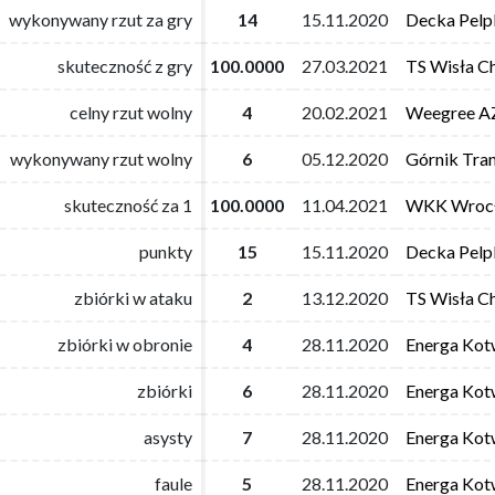
wykonywany rzut za gry
wykonywany rzut za gry
14
14
15.11.2020
15.11.2020
Decka Pelpl
Decka Pelpl
skuteczność z gry
skuteczność z gry
100.0000
100.0000
27.03.2021
27.03.2021
TS Wisła C
TS Wisła C
celny rzut wolny
celny rzut wolny
4
4
20.02.2021
20.02.2021
Weegree AZ
Weegree AZ
wykonywany rzut wolny
wykonywany rzut wolny
6
6
05.12.2020
05.12.2020
Górnik Tra
Górnik Tra
skuteczność za 1
skuteczność za 1
100.0000
100.0000
11.04.2021
11.04.2021
WKK Wroc
WKK Wroc
punkty
punkty
15
15
15.11.2020
15.11.2020
Decka Pelpl
Decka Pelpl
zbiórki w ataku
zbiórki w ataku
2
2
13.12.2020
13.12.2020
TS Wisła C
TS Wisła C
zbiórki w obronie
zbiórki w obronie
4
4
28.11.2020
28.11.2020
Energa Kot
Energa Kot
zbiórki
zbiórki
6
6
28.11.2020
28.11.2020
Energa Kot
Energa Kot
asysty
asysty
7
7
28.11.2020
28.11.2020
Energa Kot
Energa Kot
faule
faule
5
5
28.11.2020
28.11.2020
Energa Kot
Energa Kot