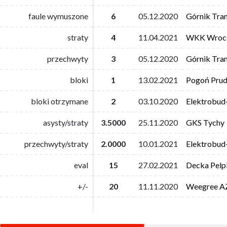
faule wymuszone
faule wymuszone
6
6
05.12.2020
05.12.2020
Górnik Tra
Górnik Tra
straty
straty
4
4
11.04.2021
11.04.2021
WKK Wroc
WKK Wroc
przechwyty
przechwyty
3
3
05.12.2020
05.12.2020
Górnik Tra
Górnik Tra
bloki
bloki
1
1
13.02.2021
13.02.2021
Pogoń Prud
Pogoń Prud
bloki otrzymane
bloki otrzymane
2
2
03.10.2020
03.10.2020
Elektrobud
Elektrobud
asysty/straty
asysty/straty
3.5000
3.5000
25.11.2020
25.11.2020
GKS Tychy
GKS Tychy
przechwyty/straty
przechwyty/straty
2.0000
2.0000
10.01.2021
10.01.2021
Elektrobud
Elektrobud
eval
eval
15
15
27.02.2021
27.02.2021
Decka Pelpl
Decka Pelpl
+/-
+/-
20
20
11.11.2020
11.11.2020
Weegree AZ
Weegree AZ