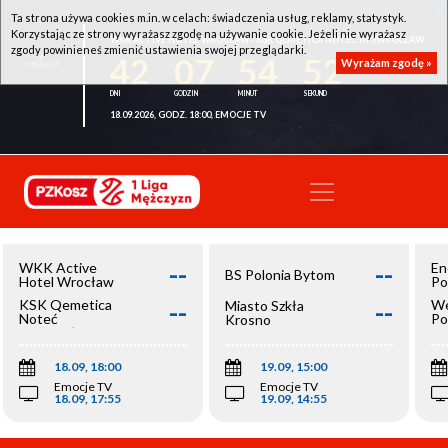
Ta strona używa cookies m.in. w celach: świadczenia usług, reklamy, statystyk.
Korzystając ze strony wyrażasz zgodę na używanie cookie. Jeżeli nie wyrażasz
WKK ACTIVE HOTEL WROCŁAW - KSK QEMETICA NOTEĆ INOWROCŁAW
zgody powinieneś zmienić ustawienia swojej przeglądarki.
42
07
54
51
Wyrażam zgodę »
18.09.2026, GODZ. 18:00, EMOCJE TV
--
--
WKK Active
En
BS Polonia Bytom
Hotel Wrocław
Po
--
--
KSK Qemetica
We
Miasto Szkła
Noteć
Po
Krosno
Inowrocław
Op
18.09, 18:00
19.09, 15:00
Emocje TV
Emocje TV
18.09, 17:55
19.09, 14:55