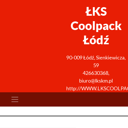
ŁKS
Coolpack
Łódź
90-009
Łódź
,
Sienkiewicza,
59
426630368
,
biuro@lkskm.pl
http://WWW.LKSCOOLPA