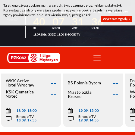
Ta strona używa cookies m.in. w celach: świadczenia usług, reklamy, statystyk.
Korzystając ze strony wyrażasz zgodę na używanie cookie. Jeżeli nie wyrażasz
WKK ACTIVE HOTEL WROCŁAW - KSK QEMETICA NOTEĆ INOWROCŁAW
zgody powinieneś zmienić ustawienia swojej przeglądarki.
40
07
31
36
Wyrażam zgodę »
18.09.2026, GODZ. 18:00, EMOCJE TV
--
--
WKK Active
En
BS Polonia Bytom
Hotel Wrocław
Po
--
--
KSK Qemetica
We
Miasto Szkła
Noteć
Po
Krosno
Inowrocław
Op
18.09, 18:00
19.09, 15:00
Emocje TV
Emocje TV
18.09, 17:55
19.09, 14:55