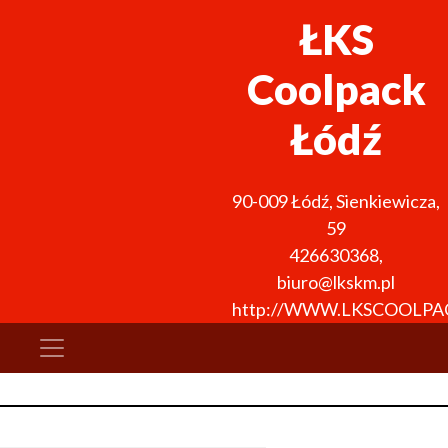
ŁKS
Coolpack
Łódź
90-009
Łódź
,
Sienkiewicza,
59
426630368
,
biuro@lkskm.pl
http://WWW.LKSCOOLPA