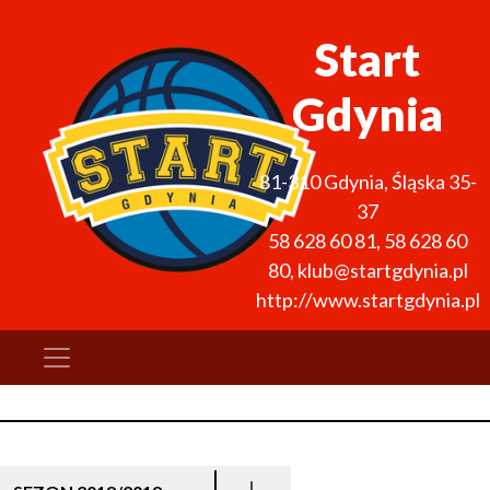
Start
Gdynia
81-310
Gdynia
,
Śląska 35-
37
58 628 60 81
,
58 628 60
80
,
klub@startgdynia.pl
http://www.startgdynia.pl