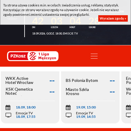
Ta strona używa cookies m.in. w celach: świadczenia usług, reklamy, statystyk.
Korzystając ze strony wyrażasz zgodę na używanie cookie. Jeżeli nie wyrażasz
WKK ACTIVE HOTEL WROCŁAW - KSK QEMETICA NOTEĆ INOWROCŁAW
zgody powinieneś zmienić ustawienia swojej przeglądarki.
42
03
04
27
Wyrażam zgodę »
18.09.2026, GODZ. 18:00, EMOCJE TV
--
--
WKK Active
En
BS Polonia Bytom
Hotel Wrocław
Po
--
--
KSK Qemetica
We
Miasto Szkła
Noteć
Po
Krosno
Inowrocław
Op
18.09, 18:00
19.09, 15:00
Emocje TV
Emocje TV
18.09, 17:55
19.09, 14:55