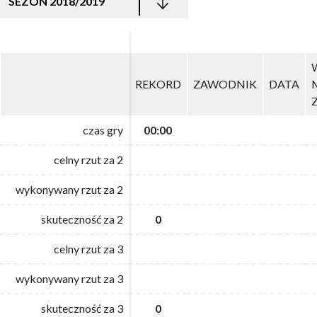
SEZON 2018/2019
REKORD
REKORD
ZAWODNIK
ZAWODNIK
DATA
DATA
czas gry
czas gry
00:00
00:00
celny rzut za 2
celny rzut za 2
wykonywany rzut za 2
wykonywany rzut za 2
skuteczność za 2
skuteczność za 2
0
0
celny rzut za 3
celny rzut za 3
wykonywany rzut za 3
wykonywany rzut za 3
skuteczność za 3
skuteczność za 3
0
0