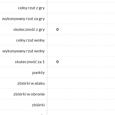
celny rzut z gry
celny rzut z gry
wykonywany rzut za gry
wykonywany rzut za gry
skuteczność z gry
skuteczność z gry
0
0
celny rzut wolny
celny rzut wolny
wykonywany rzut wolny
wykonywany rzut wolny
skuteczność za 1
skuteczność za 1
0
0
punkty
punkty
zbiórki w ataku
zbiórki w ataku
zbiórki w obronie
zbiórki w obronie
zbiórki
zbiórki