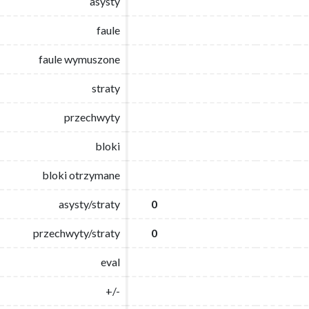
asysty
asysty
faule
faule
faule wymuszone
faule wymuszone
straty
straty
przechwyty
przechwyty
bloki
bloki
bloki otrzymane
bloki otrzymane
asysty/straty
asysty/straty
0
0
przechwyty/straty
przechwyty/straty
0
0
eval
eval
+/-
+/-