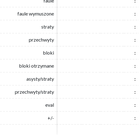
faule
faule
:
:
faule wymuszone
faule wymuszone
:
:
straty
straty
:
:
przechwyty
przechwyty
:
:
bloki
bloki
:
:
bloki otrzymane
bloki otrzymane
:
:
asysty/straty
asysty/straty
:
:
przechwyty/straty
przechwyty/straty
:
:
eval
eval
:
:
+/-
+/-
:
: