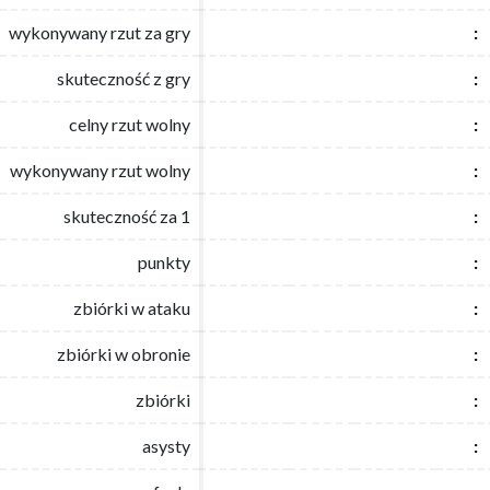
wykonywany rzut za gry
wykonywany rzut za gry
:
:
skuteczność z gry
skuteczność z gry
:
:
celny rzut wolny
celny rzut wolny
:
:
wykonywany rzut wolny
wykonywany rzut wolny
:
:
skuteczność za 1
skuteczność za 1
:
:
punkty
punkty
:
:
zbiórki w ataku
zbiórki w ataku
:
:
zbiórki w obronie
zbiórki w obronie
:
:
zbiórki
zbiórki
:
:
asysty
asysty
:
: