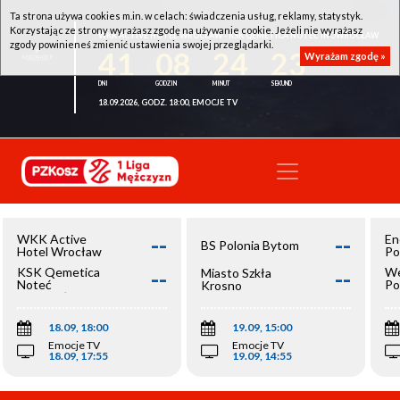
Ta strona używa cookies m.in. w celach: świadczenia usług, reklamy, statystyk.
Korzystając ze strony wyrażasz zgodę na używanie cookie. Jeżeli nie wyrażasz
WKK ACTIVE HOTEL WROCŁAW - KSK QEMETICA NOTEĆ INOWROCŁAW
zgody powinieneś zmienić ustawienia swojej przeglądarki.
41
08
24
23
Wyrażam zgodę »
18.09.2026, GODZ. 18:00, EMOCJE TV
--
--
WKK Active
En
BS Polonia Bytom
Hotel Wrocław
Po
--
--
KSK Qemetica
We
Miasto Szkła
Noteć
Po
Krosno
Inowrocław
Op
18.09, 18:00
19.09, 15:00
Emocje TV
Emocje TV
18.09, 17:55
19.09, 14:55