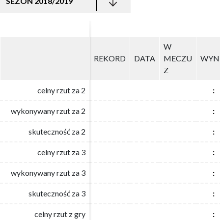
SEZON 2018/2019
W
W
REKORD
REKORD
DATA
DATA
MECZU
MECZU
WYN
WYN
Z
Z
celny rzut za 2
celny rzut za 2
:
:
wykonywany rzut za 2
wykonywany rzut za 2
:
:
skuteczność za 2
skuteczność za 2
:
:
celny rzut za 3
celny rzut za 3
:
:
wykonywany rzut za 3
wykonywany rzut za 3
:
:
skuteczność za 3
skuteczność za 3
:
:
celny rzut z gry
celny rzut z gry
:
: