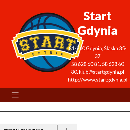
Start
Gdynia
81-310
Gdynia
,
Śląska 35-
37
58 628 60 81
,
58 628 60
80
,
klub@startgdynia.pl
http://www.startgdynia.pl