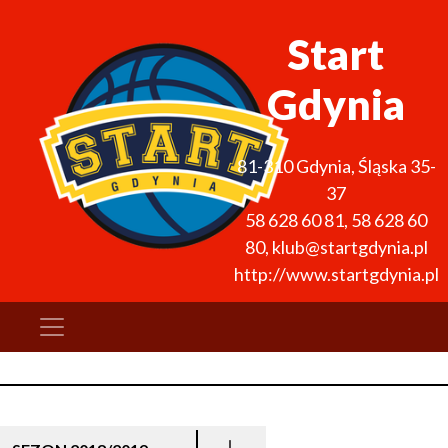
Start
Gdynia
81-310
Gdynia
,
Śląska 35-
37
58 628 60 81
,
58 628 60
80
,
klub@startgdynia.pl
http://www.startgdynia.pl