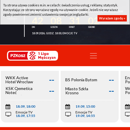
Ta strona używa cookies m.in. w celach: świadczenia usług, reklamy, statystyk.
Korzystając ze strony wyrażasz zgodę na używanie cookie. Jeżeli nie wyrażasz
WKK ACTIVE HOTEL WROCŁAW - KSK QEMETICA NOTEĆ INOWROCŁAW
zgody powinieneś zmienić ustawienia swojej przeglądarki.
42
08
31
02
Wyrażam zgodę »
18.09.2026, GODZ. 18:00, EMOCJE TV
--
--
WKK Active
En
BS Polonia Bytom
Hotel Wrocław
Po
--
--
KSK Qemetica
We
Miasto Szkła
Noteć
Po
Krosno
Inowrocław
Op
18.09, 18:00
19.09, 15:00
Emocje TV
Emocje TV
18.09, 17:55
19.09, 14:55