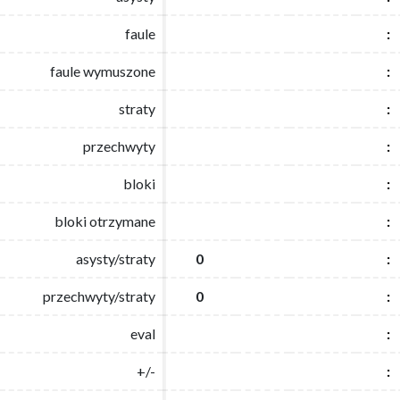
faule
faule
:
:
faule wymuszone
faule wymuszone
:
:
straty
straty
:
:
przechwyty
przechwyty
:
:
bloki
bloki
:
:
bloki otrzymane
bloki otrzymane
:
:
asysty/straty
asysty/straty
0
0
:
:
przechwyty/straty
przechwyty/straty
0
0
:
:
eval
eval
:
:
+/-
+/-
:
: