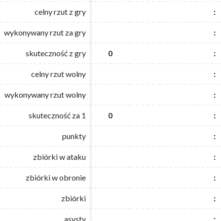
celny rzut z gry
celny rzut z gry
:
:
wykonywany rzut za gry
wykonywany rzut za gry
:
:
skuteczność z gry
skuteczność z gry
0
0
:
:
celny rzut wolny
celny rzut wolny
:
:
wykonywany rzut wolny
wykonywany rzut wolny
:
:
skuteczność za 1
skuteczność za 1
0
0
:
:
punkty
punkty
:
:
zbiórki w ataku
zbiórki w ataku
:
:
zbiórki w obronie
zbiórki w obronie
:
:
zbiórki
zbiórki
:
:
asysty
asysty
:
: