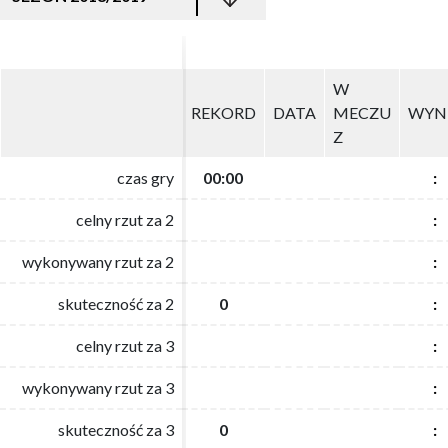
W
W
REKORD
REKORD
DATA
DATA
MECZU
MECZU
WYN
WYN
Z
Z
czas gry
czas gry
00:00
00:00
:
:
celny rzut za 2
celny rzut za 2
:
:
wykonywany rzut za 2
wykonywany rzut za 2
:
:
skuteczność za 2
skuteczność za 2
0
0
:
:
celny rzut za 3
celny rzut za 3
:
:
wykonywany rzut za 3
wykonywany rzut za 3
:
:
skuteczność za 3
skuteczność za 3
0
0
:
: