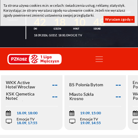
Ta strona używa cookies m.in. w celach: świadczenia usług, reklamy, statystyk.
Korzystając ze strony wyrażasz zgodę na używanie cookie. Jeżeli nie wyrażasz
WKK ACTIVE HOTEL WROCŁAW - KSK QEMETICA NOTEĆ INOWROCŁAW
zgody powinieneś zmienić ustawienia swojej przeglądarki.
42
18
10
48
Wyrażam zgodę »
18.09.2026, GODZ. 18:00, EMOCJE TV
--
--
WKK Active
En
BS Polonia Bytom
Hotel Wrocław
Po
--
--
KSK Qemetica
We
Miasto Szkła
Noteć
Po
Krosno
Inowrocław
Op
18.09, 18:00
19.09, 15:00
Emocje TV
Emocje TV
18.09, 17:55
19.09, 14:55