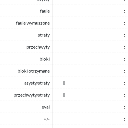
faule
faule
:
:
faule wymuszone
faule wymuszone
:
:
straty
straty
:
:
przechwyty
przechwyty
:
:
bloki
bloki
:
:
bloki otrzymane
bloki otrzymane
:
:
asysty/straty
asysty/straty
0
0
:
:
przechwyty/straty
przechwyty/straty
0
0
:
:
eval
eval
:
:
+/-
+/-
:
: