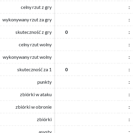
celny rzut z gry
celny rzut z gry
:
:
wykonywany rzut za gry
wykonywany rzut za gry
:
:
skuteczność z gry
skuteczność z gry
0
0
:
:
celny rzut wolny
celny rzut wolny
:
:
wykonywany rzut wolny
wykonywany rzut wolny
:
:
skuteczność za 1
skuteczność za 1
0
0
:
:
punkty
punkty
:
:
zbiórki w ataku
zbiórki w ataku
:
:
zbiórki w obronie
zbiórki w obronie
:
:
zbiórki
zbiórki
:
:
asysty
asysty
:
: