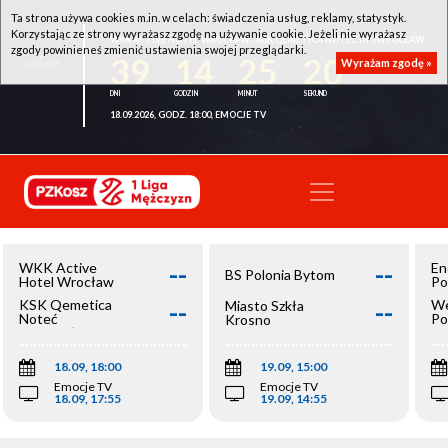
Ta strona używa cookies m.in. w celach: świadczenia usług, reklamy, statystyk.
Korzystając ze strony wyrażasz zgodę na używanie cookie. Jeżeli nie wyrażasz
WKK ACTIVE HOTEL WROCŁAW - KSK QEMETICA NOTEĆ INOWROCŁAW
zgody powinieneś zmienić ustawienia swojej przeglądarki.
39
14
25
19
Wyrażam zgodę »
18.09.2026, GODZ. 18:00, EMOCJE TV
--
--
WKK Active
En
BS Polonia Bytom
Hotel Wrocław
Po
--
--
KSK Qemetica
We
Miasto Szkła
Noteć
Po
Krosno
Inowrocław
Op
18.09, 18:00
19.09, 15:00
Emocje TV
Emocje TV
18.09, 17:55
19.09, 14:55