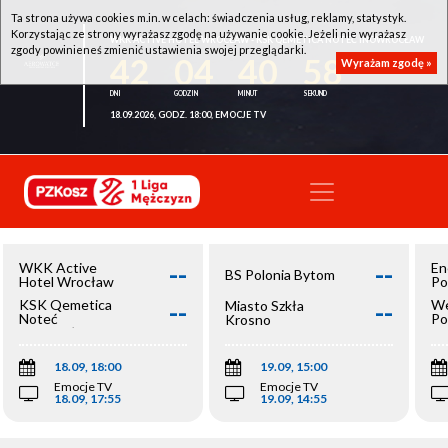
Ta strona używa cookies m.in. w celach: świadczenia usług, reklamy, statystyk.
Korzystając ze strony wyrażasz zgodę na używanie cookie. Jeżeli nie wyrażasz
WKK ACTIVE HOTEL WROCŁAW - KSK QEMETICA NOTEĆ INOWROCŁAW
zgody powinieneś zmienić ustawienia swojej przeglądarki.
42
04
40
58
Wyrażam zgodę »
18.09.2026, GODZ. 18:00, EMOCJE TV
--
--
WKK Active
En
BS Polonia Bytom
Hotel Wrocław
Po
--
--
KSK Qemetica
We
Miasto Szkła
Noteć
Po
Krosno
Inowrocław
Op
18.09, 18:00
19.09, 15:00
Emocje TV
Emocje TV
18.09, 17:55
19.09, 14:55