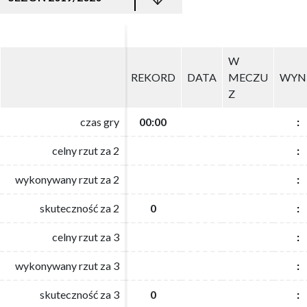
W
W
REKORD
REKORD
DATA
DATA
MECZU
MECZU
WYN
WYN
Z
Z
czas gry
czas gry
00:00
00:00
:
:
celny rzut za 2
celny rzut za 2
:
:
wykonywany rzut za 2
wykonywany rzut za 2
:
:
skuteczność za 2
skuteczność za 2
0
0
:
:
celny rzut za 3
celny rzut za 3
:
:
wykonywany rzut za 3
wykonywany rzut za 3
:
:
skuteczność za 3
skuteczność za 3
0
0
:
: