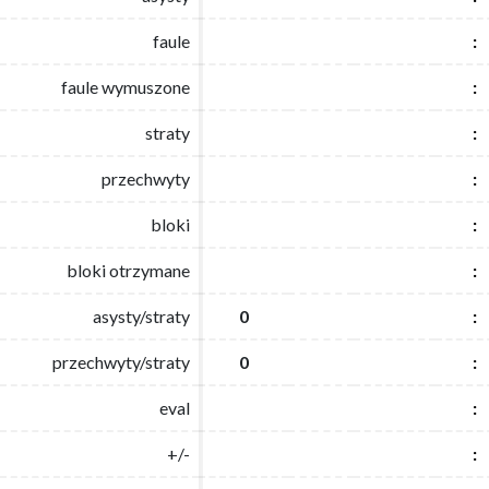
faule
faule
:
:
faule wymuszone
faule wymuszone
:
:
straty
straty
:
:
przechwyty
przechwyty
:
:
bloki
bloki
:
:
bloki otrzymane
bloki otrzymane
:
:
asysty/straty
asysty/straty
0
0
:
:
przechwyty/straty
przechwyty/straty
0
0
:
:
eval
eval
:
:
+/-
+/-
:
: