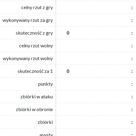
celny rzut z gry
celny rzut z gry
:
:
wykonywany rzut za gry
wykonywany rzut za gry
:
:
skuteczność z gry
skuteczność z gry
0
0
:
:
celny rzut wolny
celny rzut wolny
:
:
wykonywany rzut wolny
wykonywany rzut wolny
:
:
skuteczność za 1
skuteczność za 1
0
0
:
:
punkty
punkty
:
:
zbiórki w ataku
zbiórki w ataku
:
:
zbiórki w obronie
zbiórki w obronie
:
:
zbiórki
zbiórki
:
:
asysty
asysty
:
: