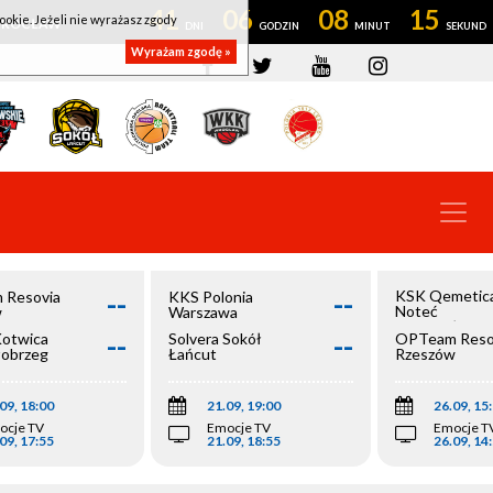
41
06
08
14
ookie. Jeżeli nie wyrażasz zgody
OWROCŁAW
Wyrażam zgodę »
--
--
KSK Qemetic
 Resovia
KKS Polonia
Noteć
w
Warszawa
Inowrocław
--
--
Kotwica
Solvera Sokół
OPTeam Reso
łobrzeg
Łańcut
Rzeszów
09, 18:00
21.09, 19:00
26.09, 15
ocje TV
Emocje TV
Emocje T
09, 17:55
21.09, 18:55
26.09, 14