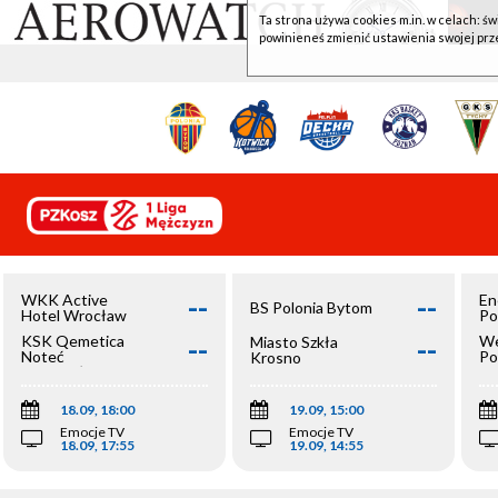
Ta strona używa cookies m.in. w celach: św
powinieneś zmienić ustawienia swojej prz
--
--
WKK Active
En
BS Polonia Bytom
Hotel Wrocław
Po
--
--
KSK Qemetica
We
Miasto Szkła
Noteć
Po
Krosno
Inowrocław
Op
18.09, 18:00
19.09, 15:00
Emocje TV
Emocje TV
18.09, 17:55
19.09, 14:55