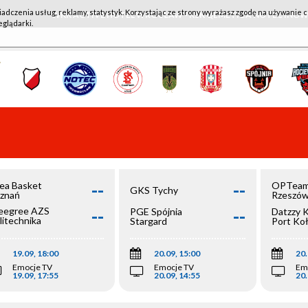
iadczenia usług, reklamy, statystyk. Korzystając ze strony wyrażasz zgodę na używanie c
WKK ACTIVE HOTEL WROCŁAW - KSK QEMETICA NOTEĆ IN
eglądarki.
--
--
ea Basket
OPTeam
GKS Tychy
znań
Rzeszó
--
--
egree AZS
PGE Spójnia
Datzzy 
litechnika
Stargard
Port Ko
olska
19.09, 18:00
20.09, 15:00
20.
Emocje TV
Emocje TV
Em
19.09, 17:55
20.09, 14:55
20.