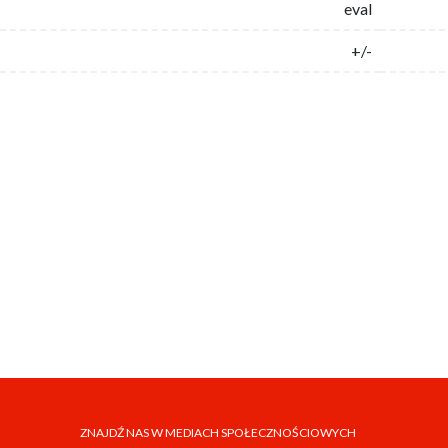
eval
+/-
ZNAJDŹ NAS W MEDIACH SPOŁECZNOŚCIOWYCH