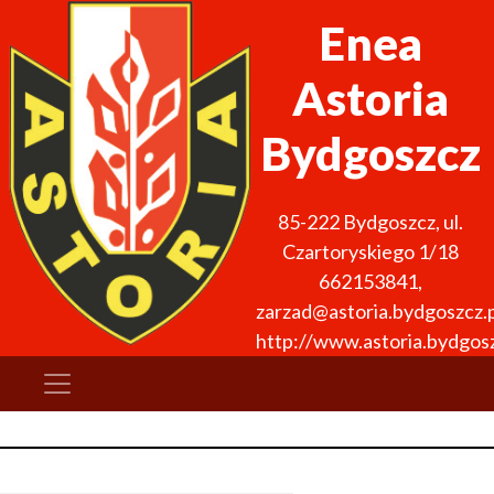
Enea
Astoria
Bydgoszcz
85-222
Bydgoszcz
,
ul.
Czartoryskiego 1/18
662153841
,
zarzad@astoria.bydgoszcz.p
http://www.astoria.bydgosz