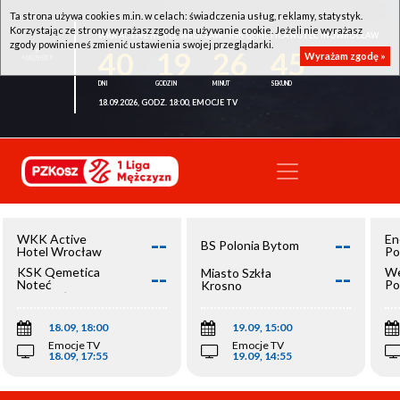
Ta strona używa cookies m.in. w celach: świadczenia usług, reklamy, statystyk.
Korzystając ze strony wyrażasz zgodę na używanie cookie. Jeżeli nie wyrażasz
WKK ACTIVE HOTEL WROCŁAW - KSK QEMETICA NOTEĆ INOWROCŁAW
zgody powinieneś zmienić ustawienia swojej przeglądarki.
40
19
26
44
Wyrażam zgodę »
18.09.2026, GODZ. 18:00, EMOCJE TV
--
--
WKK Active
En
BS Polonia Bytom
Hotel Wrocław
Po
--
--
KSK Qemetica
We
Miasto Szkła
Noteć
Po
Krosno
Inowrocław
Op
18.09, 18:00
19.09, 15:00
Emocje TV
Emocje TV
18.09, 17:55
19.09, 14:55