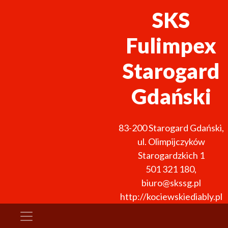
SKS
Fulimpex
Starogard
Gdański
83-200
Starogard Gdański
,
ul. Olimpijczyków
Starogardzkich 1
501 321 180
,
biuro@skssg.pl
http://kociewskiediably.pl