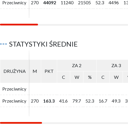
Przeciwnicy
Przeciwnicy
270
270
44092
44092
11240
11240
21505
21505
52.3
52.3
4496
4496
1
1
STATYSTYKI ŚREDNIE
ZA 2
ZA 2
ZA 3
ZA 3
DRUŻYNA
DRUŻYNA
M
M
PKT
PKT
C
C
W
W
%
%
C
C
W
W
Przeciwnicy
Przeciwnicy
Przeciwnicy
Przeciwnicy
270
270
163.3
163.3
41.6
41.6
79.7
79.7
52.3
52.3
16.7
16.7
49.3
49.3
3
3