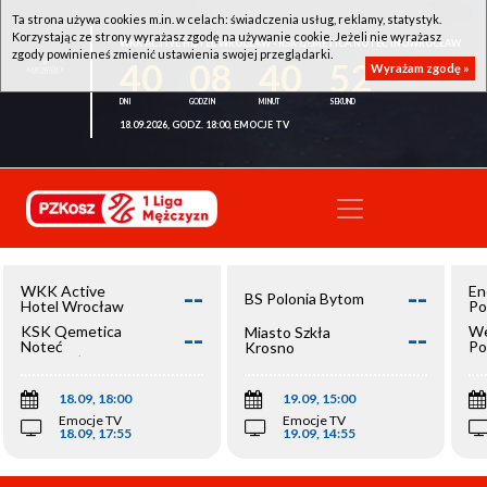
Ta strona używa cookies m.in. w celach: świadczenia usług, reklamy, statystyk.
Korzystając ze strony wyrażasz zgodę na używanie cookie. Jeżeli nie wyrażasz
WKK ACTIVE HOTEL WROCŁAW - KSK QEMETICA NOTEĆ INOWROCŁAW
zgody powinieneś zmienić ustawienia swojej przeglądarki.
40
08
40
52
Wyrażam zgodę »
18.09.2026, GODZ. 18:00, EMOCJE TV
--
--
WKK Active
En
BS Polonia Bytom
Hotel Wrocław
Po
--
--
KSK Qemetica
We
Miasto Szkła
Noteć
Po
Krosno
Inowrocław
Op
18.09, 18:00
19.09, 15:00
Emocje TV
Emocje TV
18.09, 17:55
19.09, 14:55