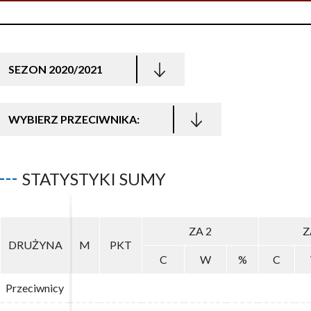
SEZON 2020/2021
WYBIERZ PRZECIWNIKA:
STATYSTYKI SUMY
ZA 2
ZA 2
Z
Z
DRUŻYNA
DRUŻYNA
M
M
PKT
PKT
C
C
W
W
%
%
C
C
Przeciwnicy
Przeciwnicy