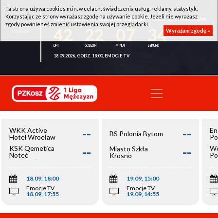
Ta strona używa cookies m.in. w celach: świadczenia usług, reklamy, statystyk.
Korzystając ze strony wyrażasz zgodę na używanie cookie. Jeżeli nie wyrażasz
WKK ACTIVE HOTEL WROCŁAW - KSK QEMETICA NOTEĆ INOWROCŁAW
zgody powinieneś zmienić ustawienia swojej przeglądarki.
42
22
07
34
Wyrażam zgodę »
18.09.2026, GODZ. 18:00, EMOCJE TV
--
--
WKK Active
En
BS Polonia Bytom
Hotel Wrocław
Po
--
--
KSK Qemetica
We
Miasto Szkła
Noteć
Po
Krosno
Inowrocław
Op
18.09, 18:00
19.09, 15:00
Emocje TV
Emocje TV
18.09, 17:55
19.09, 14:55