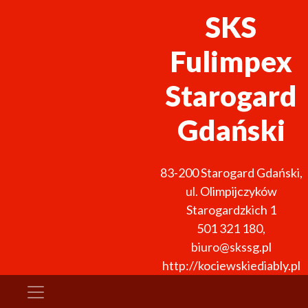
SKS
Fulimpex
Starogard
Gdański
83-200
Starogard Gdański
,
ul. Olimpijczyków
Starogardzkich 1
501 321 180
,
biuro@skssg.pl
http://kociewskiediably.pl