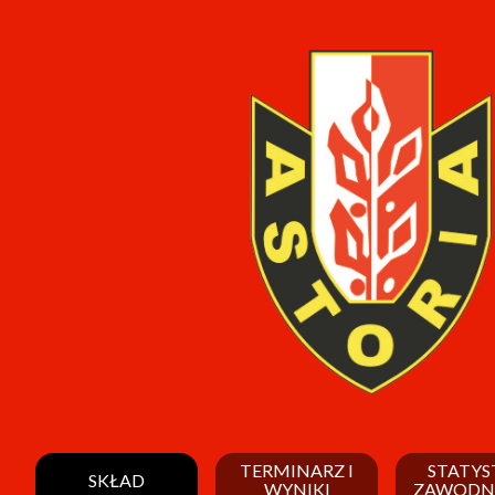
TERMINARZ I
STATYS
SKŁAD
WYNIKI
ZAWODN