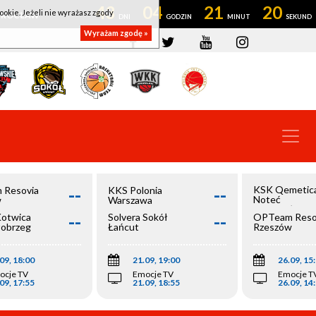
43
04
21
20
ookie. Jeżeli nie wyrażasz zgody
OWROCŁAW
Wyrażam zgodę »
--
--
KSK Qemetic
 Resovia
KKS Polonia
Noteć
w
Warszawa
Inowrocław
--
--
Kotwica
Solvera Sokół
OPTeam Reso
łobrzeg
Łańcut
Rzeszów
09, 18:00
21.09, 19:00
26.09, 15
ocje TV
Emocje TV
Emocje T
09, 17:55
21.09, 18:55
26.09, 14