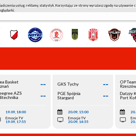
iadczenia usług, reklamy, statystyk. Korzystając ze strony wyrażasz zgodę na używanie c
WKK ACTIVE HOTEL WROCŁAW - KSK QEMETICA NOTEĆ IN
eglądarki.
--
--
ea Basket
OPTeam
GKS Tychy
znań
Rzeszó
--
--
egree AZS
PGE Spójnia
Datzzy 
litechnika
Stargard
Port Ko
olska
19.09, 18:00
20.09, 15:00
20.
Emocje TV
Emocje TV
Em
19.09, 17:55
20.09, 14:55
20.