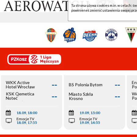
Ta strona używa cookies m.in. w celach: św
powinieneś zmienić ustawienia swojej prz
--
--
WKK Active
En
BS Polonia Bytom
Hotel Wrocław
Po
--
--
KSK Qemetica
We
Miasto Szkła
Noteć
Po
Krosno
Inowrocław
Op
18.09, 18:00
19.09, 15:00
Emocje TV
Emocje TV
18.09, 17:55
19.09, 14:55