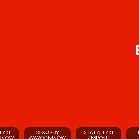
TYKI
REKORDY
STATYSTYKI
IKÓW
ZAWODNIKÓW
ZESPOŁU