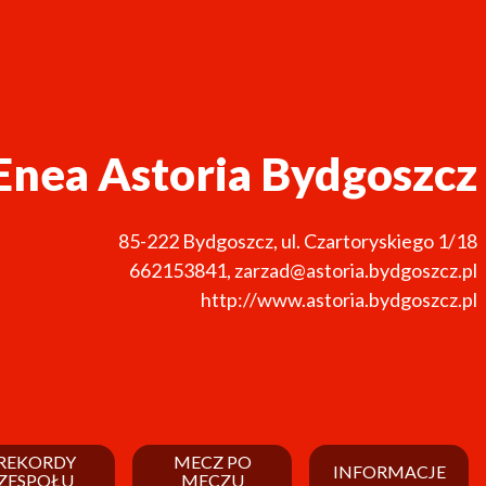
Enea Astoria Bydgoszcz
85-222
Bydgoszcz
,
ul. Czartoryskiego 1/18
662153841
,
zarzad@astoria.bydgoszcz.pl
http://www.astoria.bydgoszcz.pl
REKORDY
MECZ PO
INFORMACJE
ZESPOŁU
MECZU