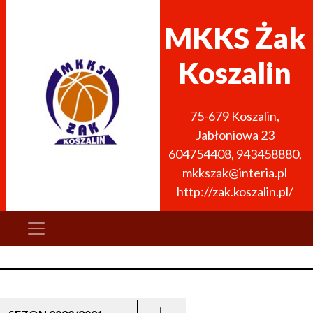
MKKS Żak
Koszalin
75-679
Koszalin
,
Jabłoniowa 23
604754408
,
943458880
,
mkkszak@interia.pl
http://zak.koszalin.pl/