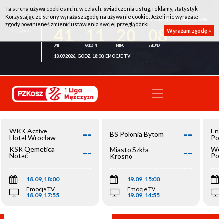
Ta strona używa cookies m.in. w celach: świadczenia usług, reklamy, statystyk.
Korzystając ze strony wyrażasz zgodę na używanie cookie. Jeżeli nie wyrażasz
WKK ACTIVE HOTEL WROCŁAW - KSK QEMETICA NOTEĆ INOWROCŁAW
zgody powinieneś zmienić ustawienia swojej przeglądarki.
41
11
20
08
Wyrażam zgodę »
18.09.2026, GODZ. 18:00, EMOCJE TV
--
--
WKK Active
En
BS Polonia Bytom
Hotel Wrocław
Po
--
--
KSK Qemetica
We
Miasto Szkła
Noteć
Po
Krosno
Inowrocław
Op
18.09, 18:00
19.09, 15:00
Emocje TV
Emocje TV
18.09, 17:55
19.09, 14:55