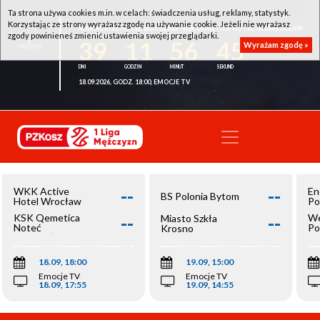
Ta strona używa cookies m.in. w celach: świadczenia usług, reklamy, statystyk.
Korzystając ze strony wyrażasz zgodę na używanie cookie. Jeżeli nie wyrażasz
WKK ACTIVE HOTEL WROCŁAW - KSK QEMETICA NOTEĆ INOWROCŁAW
zgody powinieneś zmienić ustawienia swojej przeglądarki.
39
11
56
45
Wyrażam zgodę »
18.09.2026, GODZ. 18:00, EMOCJE TV
--
--
WKK Active
En
BS Polonia Bytom
Hotel Wrocław
Po
--
--
KSK Qemetica
We
Miasto Szkła
Noteć
Po
Krosno
Inowrocław
Op
18.09, 18:00
19.09, 15:00
Emocje TV
Emocje TV
18.09, 17:55
19.09, 14:55