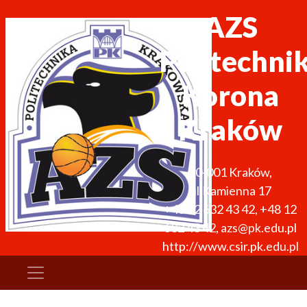
AZS
Politechni
Korona
Kraków
30-001
Kraków
,
ul.Kamienna 17
+48 12 632 43 42
,
+48 12
632 43 42
,
azs@pk.edu.pl
http://www.csir.pk.edu.pl