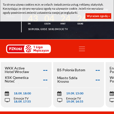
Ta strona używa cookies m.in. w celach: świadczenia usług, reklamy, statystyk.
Korzystając ze strony wyrażasz zgodę na używanie cookie. Jeżeli nie wyrażasz
WKK ACTIVE HOTEL WROCŁAW - KSK QEMETICA NOTEĆ INOWROCŁAW
zgody powinieneś zmienić ustawienia swojej przeglądarki.
43
04
24
26
Wyrażam zgodę »
18.09.2026, GODZ. 18:00, EMOCJE TV
--
--
WKK Active
En
BS Polonia Bytom
Hotel Wrocław
Po
--
--
KSK Qemetica
We
Miasto Szkła
Noteć
Po
Krosno
Inowrocław
Op
18.09, 18:00
19.09, 15:00
Emocje TV
Emocje TV
18.09, 17:55
19.09, 14:55