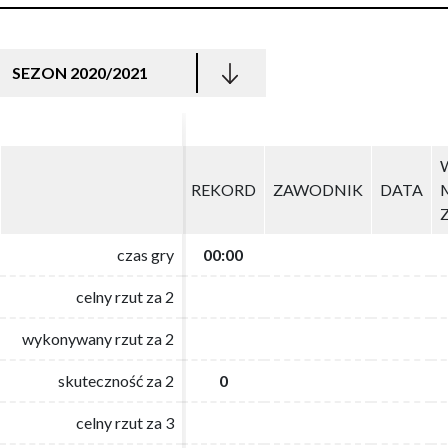
SEZON 2020/2021
REKORD
REKORD
ZAWODNIK
ZAWODNIK
DATA
DATA
czas gry
czas gry
00:00
00:00
celny rzut za 2
celny rzut za 2
wykonywany rzut za 2
wykonywany rzut za 2
skuteczność za 2
skuteczność za 2
0
0
celny rzut za 3
celny rzut za 3