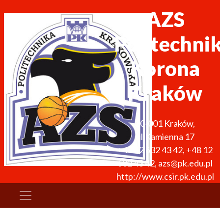
AZS
Politechni
Korona
Kraków
30-001
Kraków
,
ul.Kamienna 17
+48 12 632 43 42
,
+48 12
632 43 42
,
azs@pk.edu.pl
http://www.csir.pk.edu.pl