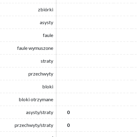
zbiórki
zbiórki
asysty
asysty
faule
faule
faule wymuszone
faule wymuszone
straty
straty
przechwyty
przechwyty
bloki
bloki
bloki otrzymane
bloki otrzymane
asysty/straty
asysty/straty
0
0
przechwyty/straty
przechwyty/straty
0
0