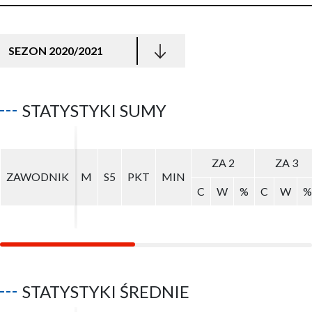
SEZON 2020/2021
STATYSTYKI SUMY
ZA 2
ZA 2
ZA 3
ZA 3
ZAWODNIK
ZAWODNIK
M
M
S5
S5
PKT
PKT
MIN
MIN
C
C
W
W
%
%
C
C
W
W
%
%
STATYSTYKI ŚREDNIE