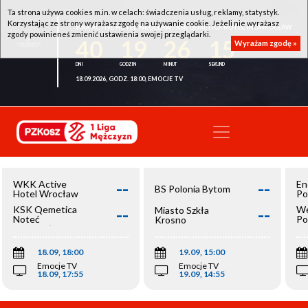
Ta strona używa cookies m.in. w celach: świadczenia usług, reklamy, statystyk.
Korzystając ze strony wyrażasz zgodę na używanie cookie. Jeżeli nie wyrażasz
WKK ACTIVE HOTEL WROCŁAW - KSK QEMETICA NOTEĆ INOWROCŁAW
zgody powinieneś zmienić ustawienia swojej przeglądarki.
40
19
26
15
Wyrażam zgodę »
18.09.2026, GODZ. 18:00, EMOCJE TV
--
--
WKK Active
En
BS Polonia Bytom
Hotel Wrocław
Po
--
--
KSK Qemetica
We
Miasto Szkła
Noteć
Po
Krosno
Inowrocław
Op
18.09, 18:00
19.09, 15:00
Emocje TV
Emocje TV
18.09, 17:55
19.09, 14:55