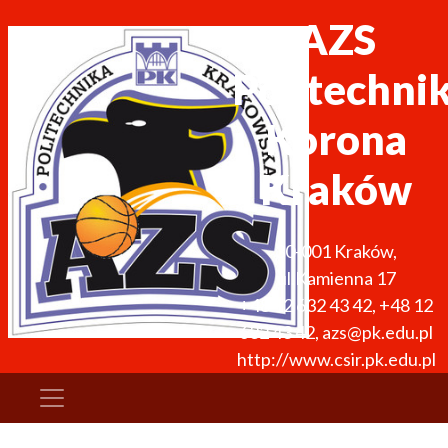
AZS
Politechni
Korona
Kraków
30-001
Kraków
,
ul.Kamienna 17
+48 12 632 43 42
,
+48 12
632 43 42
,
azs@pk.edu.pl
http://www.csir.pk.edu.pl