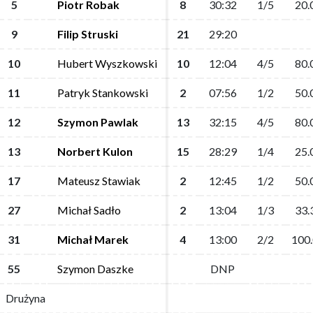
5
5
Piotr Robak
Piotr Robak
8
8
30:32
30:32
1/5
1/5
20.
20.
9
9
Filip Struski
Filip Struski
21
21
29:20
29:20
10
10
Hubert Wyszkowski
Hubert Wyszkowski
10
10
12:04
12:04
4/5
4/5
80.
80.
11
11
Patryk Stankowski
Patryk Stankowski
2
2
07:56
07:56
1/2
1/2
50.
50.
12
12
Szymon Pawlak
Szymon Pawlak
13
13
32:15
32:15
4/5
4/5
80.
80.
13
13
Norbert Kulon
Norbert Kulon
15
15
28:29
28:29
1/4
1/4
25.
25.
17
17
Mateusz Stawiak
Mateusz Stawiak
2
2
12:45
12:45
1/2
1/2
50.
50.
27
27
Michał Sadło
Michał Sadło
2
2
13:04
13:04
1/3
1/3
33.
33.
31
31
Michał Marek
Michał Marek
4
4
13:00
13:00
2/2
2/2
100
100
55
55
Szymon Daszke
Szymon Daszke
DNP
DNP
Drużyna
Drużyna