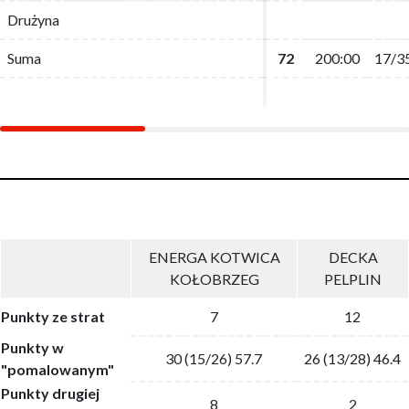
Drużyna
Drużyna
Suma
Suma
72
72
200:00
200:00
17/3
17/3
ENERGA KOTWICA
DECKA
KOŁOBRZEG
PELPLIN
Punkty ze strat
7
12
Punkty w
30 (15/26) 57.7
26 (13/28) 46.4
"pomalowanym"
Punkty drugiej
8
2