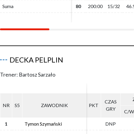
Suma
Suma
80
80
200:00
200:00
15/32
15/32
46.
46.
DECKA PELPLIN
Trener: Bartosz Sarzało
CZAS
CZAS
NR
NR
S5
S5
ZAWODNIK
ZAWODNIK
PKT
PKT
GRY
GRY
C/W
C/W
1
1
Tymon Szymański
Tymon Szymański
DNP
DNP