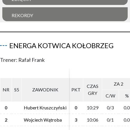
REKORDY
ENERGA KOTWICA KOŁOBRZEG
Trener: Rafał Frank
ZA 2
ZA 2
CZAS
CZAS
NR
NR
S5
S5
ZAWODNIK
ZAWODNIK
PKT
PKT
GRY
GRY
C/W
C/W
%
%
0
0
Hubert Kruszczyński
Hubert Kruszczyński
0
0
10:29
10:29
0/3
0/3
0.0
0.0
2
2
Wojciech Wątroba
Wojciech Wątroba
3
3
10:06
10:06
0/1
0/1
0.0
0.0