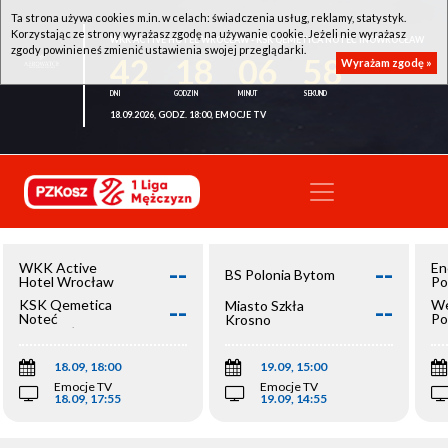
Ta strona używa cookies m.in. w celach: świadczenia usług, reklamy, statystyk.
Korzystając ze strony wyrażasz zgodę na używanie cookie. Jeżeli nie wyrażasz
WKK ACTIVE HOTEL WROCŁAW - KSK QEMETICA NOTEĆ INOWROCŁAW
zgody powinieneś zmienić ustawienia swojej przeglądarki.
42
18
06
58
Wyrażam zgodę »
18.09.2026, GODZ. 18:00, EMOCJE TV
--
--
WKK Active
En
BS Polonia Bytom
Hotel Wrocław
Po
--
--
KSK Qemetica
We
Miasto Szkła
Noteć
Po
Krosno
Inowrocław
Op
18.09, 18:00
19.09, 15:00
Emocje TV
Emocje TV
18.09, 17:55
19.09, 14:55