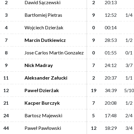
2
2
Dawid Sączewski
Dawid Sączewski
2
2
20:13
20:13
3
3
Bartłomiej Pietras
Bartłomiej Pietras
9
9
12:52
12:52
1/4
1/4
4
4
Wojciech Dzierżak
Wojciech Dzierżak
0
0
00:14
00:14
7
7
Marcin Dutkiewicz
Marcin Dutkiewicz
9
9
28:53
28:53
1/2
1/2
8
8
Jose Carlos Martin Gonzalez
Jose Carlos Martin Gonzalez
0
0
01:55
01:55
0/1
0/1
9
9
Nick Madray
Nick Madray
7
7
24:12
24:12
3/7
3/7
11
11
Aleksander Załucki
Aleksander Załucki
2
2
20:37
20:37
1/1
1/1
12
12
Paweł Dzierżak
Paweł Dzierżak
19
19
34:39
34:39
5/10
5/10
21
21
Kacper Burczyk
Kacper Burczyk
7
7
20:08
20:08
1/2
1/2
24
24
Bartosz Majewski
Bartosz Majewski
5
5
17:48
17:48
2/4
2/4
44
44
Paweł Pawłowski
Paweł Pawłowski
12
12
18:29
18:29
3/4
3/4