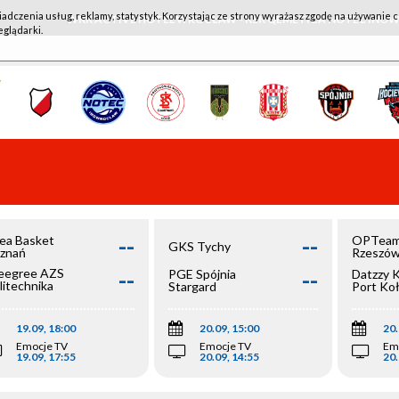
iadczenia usług, reklamy, statystyk. Korzystając ze strony wyrażasz zgodę na używanie c
WKK ACTIVE HOTEL WROCŁAW - KSK QEMETICA NOTEĆ IN
eglądarki.
--
--
ea Basket
OPTeam
GKS Tychy
znań
Rzeszó
--
--
egree AZS
PGE Spójnia
Datzzy 
litechnika
Stargard
Port Ko
olska
19.09, 18:00
20.09, 15:00
20.
Emocje TV
Emocje TV
Em
19.09, 17:55
20.09, 14:55
20.