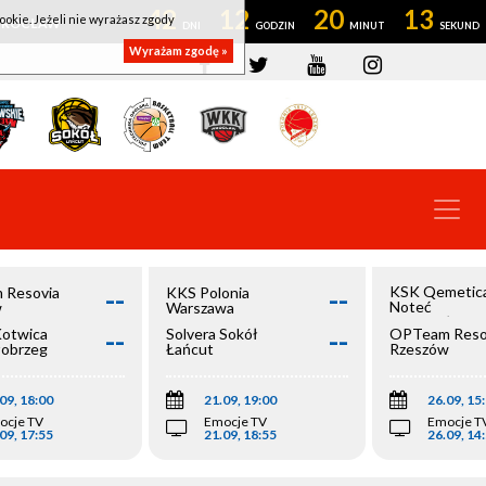
42
12
20
12
ookie. Jeżeli nie wyrażasz zgody
OWROCŁAW
Wyrażam zgodę »
--
--
KSK Qemetic
 Resovia
KKS Polonia
Noteć
w
Warszawa
Inowrocław
--
--
Kotwica
Solvera Sokół
OPTeam Reso
łobrzeg
Łańcut
Rzeszów
09, 18:00
21.09, 19:00
26.09, 15
ocje TV
Emocje TV
Emocje T
09, 17:55
21.09, 18:55
26.09, 14