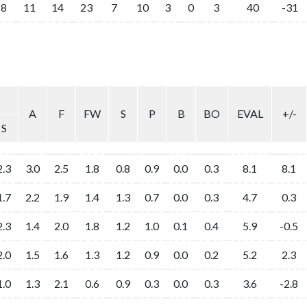
8
11
14
23
7
10
3
0
3
40
-31
A
F
FW
S
P
B
BO
EVAL
+/-
S
2.3
3.0
2.5
1.8
0.8
0.9
0.0
0.3
8.1
8.1
1.7
2.2
1.9
1.4
1.3
0.7
0.0
0.3
4.7
0.3
2.3
1.4
2.0
1.8
1.2
1.0
0.1
0.4
5.9
-0.5
2.0
1.5
1.6
1.3
1.2
0.9
0.0
0.2
5.2
2.3
1.0
1.3
2.1
0.6
0.9
0.3
0.0
0.3
3.6
-2.8