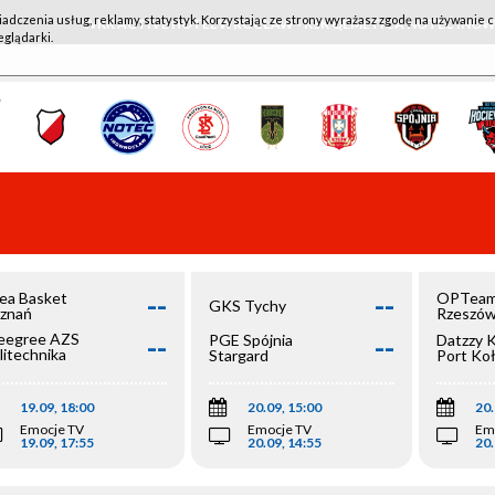
iadczenia usług, reklamy, statystyk. Korzystając ze strony wyrażasz zgodę na używanie c
WKK ACTIVE HOTEL WROCŁAW - KSK QEMETICA NOTEĆ IN
eglądarki.
--
--
ea Basket
OPTeam
GKS Tychy
znań
Rzeszó
--
--
egree AZS
PGE Spójnia
Datzzy 
litechnika
Stargard
Port Ko
olska
19.09, 18:00
20.09, 15:00
20.
Emocje TV
Emocje TV
Em
19.09, 17:55
20.09, 14:55
20.