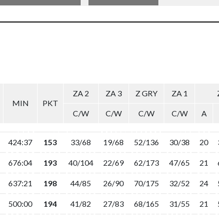
ZA 2
ZA 3
Z GRY
ZA 1
MIN
PKT
C/W
C/W
C/W
C/W
A
424:37
153
33/68
19/68
52/136
30/38
20
676:04
193
40/104
22/69
62/173
47/65
21
637:21
198
44/85
26/90
70/175
32/52
24
500:00
194
41/82
27/83
68/165
31/55
21