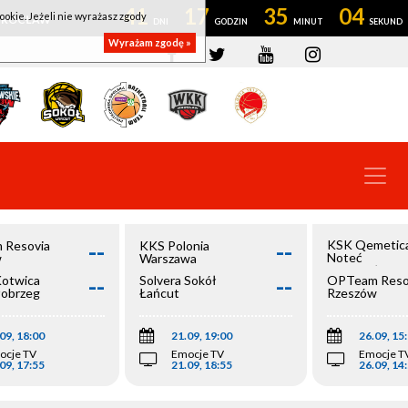
41
17
35
04
ookie. Jeżeli nie wyrażasz zgody
OWROCŁAW
Wyrażam zgodę »
--
--
KSK Qemetic
 Resovia
KKS Polonia
Noteć
w
Warszawa
Inowrocław
--
--
Kotwica
Solvera Sokół
OPTeam Reso
łobrzeg
Łańcut
Rzeszów
09, 18:00
21.09, 19:00
26.09, 15
ocje TV
Emocje TV
Emocje T
09, 17:55
21.09, 18:55
26.09, 14