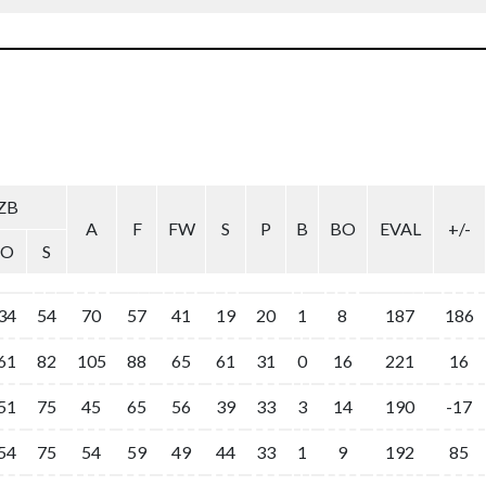
ZB
A
F
FW
S
P
B
BO
EVAL
+/-
O
S
34
54
70
57
41
19
20
1
8
187
186
61
82
105
88
65
61
31
0
16
221
16
51
75
45
65
56
39
33
3
14
190
-17
54
75
54
59
49
44
33
1
9
192
85