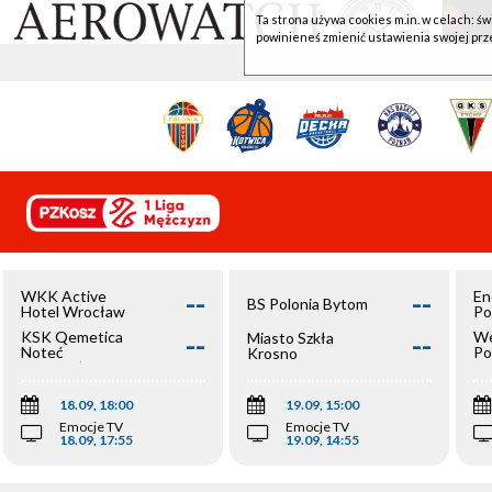
Ta strona używa cookies m.in. w celach: św
powinieneś zmienić ustawienia swojej prz
--
--
WKK Active
En
BS Polonia Bytom
Hotel Wrocław
Po
--
--
KSK Qemetica
We
Miasto Szkła
Noteć
Po
Krosno
Inowrocław
Op
18.09, 18:00
19.09, 15:00
Emocje TV
Emocje TV
18.09, 17:55
19.09, 14:55