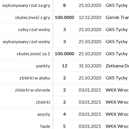
wykonywany rzut za gry
wykonywany rzut za gry
8
8
25.10.2020
25.10.2020
GKS Tychy
GKS Tychy
skuteczność z gry
skuteczność z gry
100.0000
100.0000
12.12.2020
12.12.2020
Górnik Tra
Górnik Tra
celny rzut wolny
celny rzut wolny
3
3
25.10.2020
25.10.2020
GKS Tychy
GKS Tychy
wykonywany rzut wolny
wykonywany rzut wolny
3
3
25.10.2020
25.10.2020
GKS Tychy
GKS Tychy
skuteczność za 1
skuteczność za 1
100.0000
100.0000
25.10.2020
25.10.2020
GKS Tychy
GKS Tychy
punkty
punkty
12
12
31.10.2020
31.10.2020
Zetkama Do
Zetkama Do
zbiórki w ataku
zbiórki w ataku
2
2
25.10.2020
25.10.2020
GKS Tychy
GKS Tychy
zbiórki w obronie
zbiórki w obronie
2
2
03.01.2021
03.01.2021
WKK Wroc
WKK Wroc
zbiórki
zbiórki
2
2
03.01.2021
03.01.2021
WKK Wroc
WKK Wroc
asysty
asysty
4
4
03.01.2021
03.01.2021
WKK Wroc
WKK Wroc
faule
faule
5
5
03.01.2021
03.01.2021
WKK Wroc
WKK Wroc