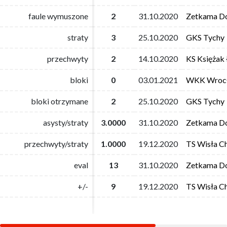
faule wymuszone
faule wymuszone
2
2
31.10.2020
31.10.2020
Zetkama Do
Zetkama Do
straty
straty
3
3
25.10.2020
25.10.2020
GKS Tychy
GKS Tychy
przechwyty
przechwyty
2
2
14.10.2020
14.10.2020
KS Księżak
KS Księżak
bloki
bloki
0
0
03.01.2021
03.01.2021
WKK Wroc
WKK Wroc
bloki otrzymane
bloki otrzymane
2
2
25.10.2020
25.10.2020
GKS Tychy
GKS Tychy
asysty/straty
asysty/straty
3.0000
3.0000
31.10.2020
31.10.2020
Zetkama Do
Zetkama Do
przechwyty/straty
przechwyty/straty
1.0000
1.0000
19.12.2020
19.12.2020
TS Wisła C
TS Wisła C
eval
eval
13
13
31.10.2020
31.10.2020
Zetkama Do
Zetkama Do
+/-
+/-
9
9
19.12.2020
19.12.2020
TS Wisła C
TS Wisła C