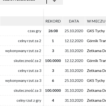
REKORD
REKORD
DATA
DATA
W MECZU 
W MECZU 
czas gry
czas gry
26:08
26:08
25.10.2020
25.10.2020
GKS Tychy
GKS Tychy
celny rzut za 2
celny rzut za 2
1
1
12.12.2020
12.12.2020
Górnik Tra
Górnik Tra
wykonywany rzut za 2
wykonywany rzut za 2
3
3
31.10.2020
31.10.2020
Zetkama Do
Zetkama Do
skuteczność za 2
skuteczność za 2
100.0000
100.0000
12.12.2020
12.12.2020
Górnik Tra
Górnik Tra
celny rzut za 3
celny rzut za 3
3
3
31.10.2020
31.10.2020
Zetkama Do
Zetkama Do
wykonywany rzut za 3
wykonywany rzut za 3
6
6
25.10.2020
25.10.2020
GKS Tychy
GKS Tychy
skuteczność za 3
skuteczność za 3
100.0000
100.0000
31.10.2020
31.10.2020
Zetkama Do
Zetkama Do
celny rzut z gry
celny rzut z gry
4
4
31.10.2020
31.10.2020
Zetkama Do
Zetkama Do