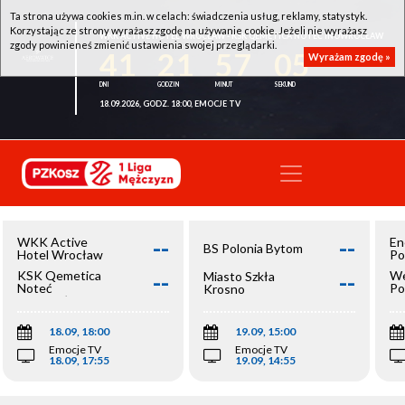
Ta strona używa cookies m.in. w celach: świadczenia usług, reklamy, statystyk.
Korzystając ze strony wyrażasz zgodę na używanie cookie. Jeżeli nie wyrażasz
WKK ACTIVE HOTEL WROCŁAW - KSK QEMETICA NOTEĆ INOWROCŁAW
zgody powinieneś zmienić ustawienia swojej przeglądarki.
41
21
57
05
Wyrażam zgodę »
18.09.2026, GODZ. 18:00, EMOCJE TV
--
--
WKK Active
En
BS Polonia Bytom
Hotel Wrocław
Po
--
--
KSK Qemetica
We
Miasto Szkła
Noteć
Po
Krosno
Inowrocław
Op
18.09, 18:00
19.09, 15:00
Emocje TV
Emocje TV
18.09, 17:55
19.09, 14:55