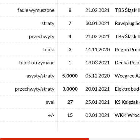
faule wymuszone
faule wymuszone
8
8
21.02.2021
21.02.2021
TBS Śląsk 
TBS Śląsk 
straty
straty
7
7
30.01.2021
30.01.2021
Rawlplug S
Rawlplug S
przechwyty
przechwyty
4
4
21.02.2021
21.02.2021
TBS Śląsk 
TBS Śląsk 
bloki
bloki
3
3
14.11.2020
14.11.2020
Pogoń Prud
Pogoń Prud
bloki otrzymane
bloki otrzymane
1
1
13.03.2021
13.03.2021
Decka Pelpl
Decka Pelpl
asysty/straty
asysty/straty
5.0000
5.0000
05.12.2020
05.12.2020
Weegree AZ
Weegree AZ
przechwyty/straty
przechwyty/straty
3.0000
3.0000
20.01.2021
20.01.2021
Elektrobud
Elektrobud
eval
eval
27
27
25.01.2021
25.01.2021
KS Księżak
KS Księżak
+/-
+/-
15
15
09.01.2021
09.01.2021
WKK Wroc
WKK Wroc