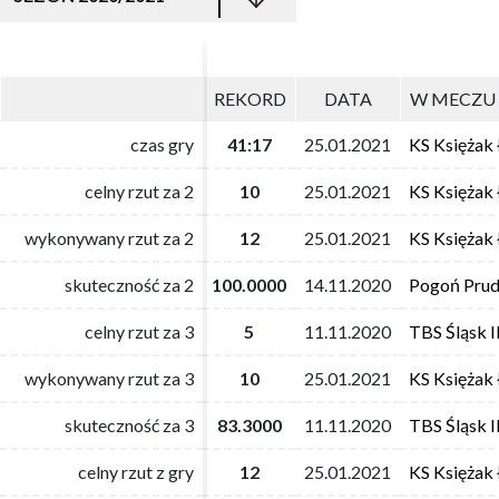
REKORD
REKORD
DATA
DATA
W MECZU 
W MECZU 
czas gry
czas gry
41:17
41:17
25.01.2021
25.01.2021
KS Księżak
KS Księżak
celny rzut za 2
celny rzut za 2
10
10
25.01.2021
25.01.2021
KS Księżak
KS Księżak
wykonywany rzut za 2
wykonywany rzut za 2
12
12
25.01.2021
25.01.2021
KS Księżak
KS Księżak
skuteczność za 2
skuteczność za 2
100.0000
100.0000
14.11.2020
14.11.2020
Pogoń Prud
Pogoń Prud
celny rzut za 3
celny rzut za 3
5
5
11.11.2020
11.11.2020
TBS Śląsk 
TBS Śląsk 
wykonywany rzut za 3
wykonywany rzut za 3
10
10
25.01.2021
25.01.2021
KS Księżak
KS Księżak
skuteczność za 3
skuteczność za 3
83.3000
83.3000
11.11.2020
11.11.2020
TBS Śląsk 
TBS Śląsk 
celny rzut z gry
celny rzut z gry
12
12
25.01.2021
25.01.2021
KS Księżak
KS Księżak