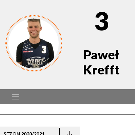
3
Paweł
Krefft
SEZON 2020/2021