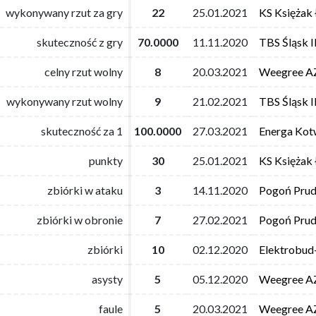
wykonywany rzut za gry
wykonywany rzut za gry
22
22
25.01.2021
25.01.2021
KS Księżak
KS Księżak
skuteczność z gry
skuteczność z gry
70.0000
70.0000
11.11.2020
11.11.2020
TBS Śląsk 
TBS Śląsk 
celny rzut wolny
celny rzut wolny
8
8
20.03.2021
20.03.2021
Weegree AZ
Weegree AZ
wykonywany rzut wolny
wykonywany rzut wolny
9
9
21.02.2021
21.02.2021
TBS Śląsk 
TBS Śląsk 
skuteczność za 1
skuteczność za 1
100.0000
100.0000
27.03.2021
27.03.2021
Energa Kot
Energa Kot
punkty
punkty
30
30
25.01.2021
25.01.2021
KS Księżak
KS Księżak
zbiórki w ataku
zbiórki w ataku
3
3
14.11.2020
14.11.2020
Pogoń Prud
Pogoń Prud
zbiórki w obronie
zbiórki w obronie
7
7
27.02.2021
27.02.2021
Pogoń Prud
Pogoń Prud
zbiórki
zbiórki
10
10
02.12.2020
02.12.2020
Elektrobud
Elektrobud
asysty
asysty
5
5
05.12.2020
05.12.2020
Weegree AZ
Weegree AZ
faule
faule
5
5
20.03.2021
20.03.2021
Weegree AZ
Weegree AZ