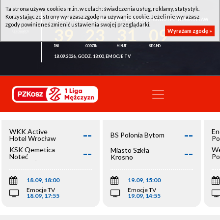
Ta strona używa cookies m.in. w celach: świadczenia usług, reklamy, statystyk.
Korzystając ze strony wyrażasz zgodę na używanie cookie. Jeżeli nie wyrażasz
WKK ACTIVE HOTEL WROCŁAW - KSK QEMETICA NOTEĆ INOWROCŁAW
zgody powinieneś zmienić ustawienia swojej przeglądarki.
39
23
31
09
Wyrażam zgodę »
18.09.2026, GODZ. 18:00, EMOCJE TV
--
--
WKK Active
En
BS Polonia Bytom
Hotel Wrocław
Po
--
--
KSK Qemetica
We
Miasto Szkła
Noteć
Po
Krosno
Inowrocław
Op
18.09, 18:00
19.09, 15:00
Emocje TV
Emocje TV
18.09, 17:55
19.09, 14:55