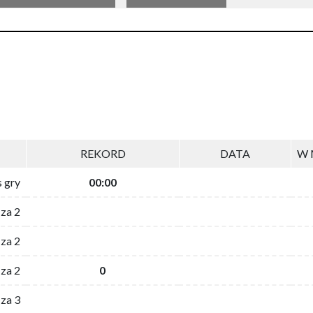
REKORD
DATA
W 
s gry
00:00
 za 2
za 2
za 2
0
 za 3