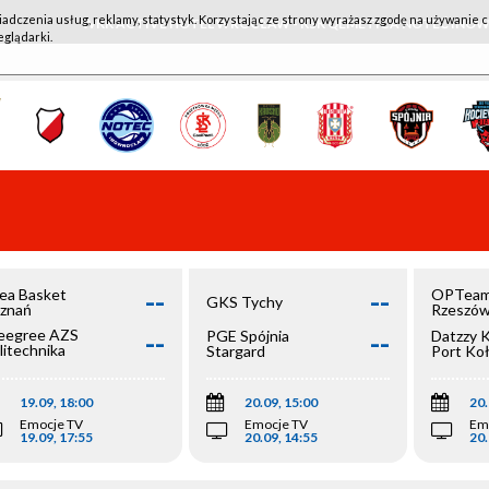
iadczenia usług, reklamy, statystyk. Korzystając ze strony wyrażasz zgodę na używanie c
WKK ACTIVE HOTEL WROCŁAW - KSK QEMETICA NOTEĆ IN
eglądarki.
--
--
ea Basket
OPTeam
GKS Tychy
znań
Rzeszó
--
--
egree AZS
PGE Spójnia
Datzzy 
litechnika
Stargard
Port Ko
olska
19.09, 18:00
20.09, 15:00
20.
Emocje TV
Emocje TV
Em
19.09, 17:55
20.09, 14:55
20.