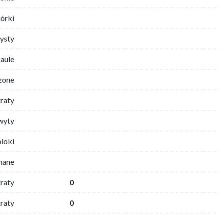
iórki
ysty
faule
zone
traty
wyty
bloki
mane
traty
0
raty
0