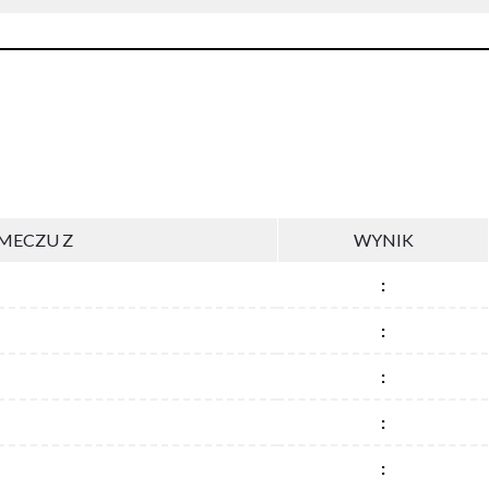
MECZU Z
WYNIK
:
:
:
:
: