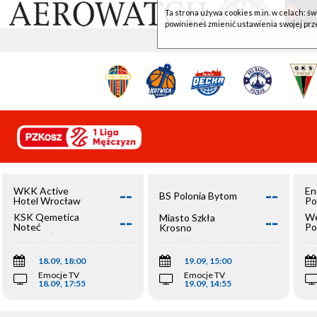
Ta strona używa cookies m.in. w celach: św
powinieneś zmienić ustawienia swojej prz
--
--
WKK Active
En
BS Polonia Bytom
Hotel Wrocław
Po
--
--
KSK Qemetica
We
Miasto Szkła
Noteć
Po
Krosno
Inowrocław
Op
18.09, 18:00
19.09, 15:00
Emocje TV
Emocje TV
18.09, 17:55
19.09, 14:55