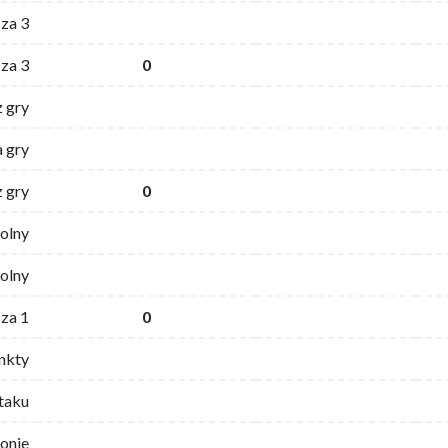
za 3
za 3
0
z gry
 gry
z gry
0
wolny
olny
za 1
0
nkty
ataku
ronie