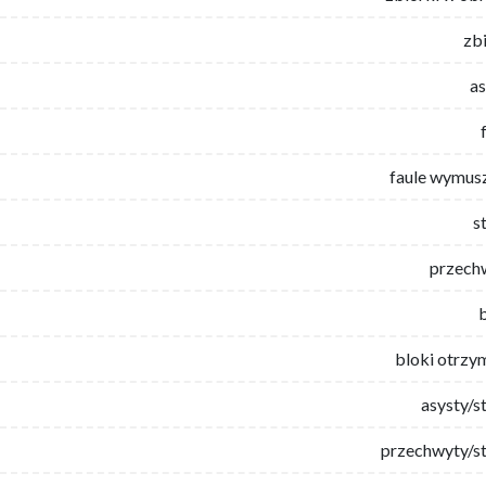
zb
as
faule wymus
s
przech
bloki otrzy
asysty/s
przechwyty/st