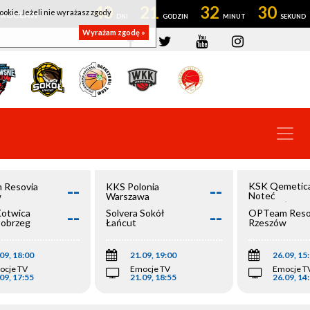
40
21
32
30
ookie. Jeżeli nie wyrażasz zgody
OWROCŁAW
Wyrażam zgodę »
--
--
KSK Qemetic
 Resovia
KKS Polonia
Noteć
w
Warszawa
Inowrocław
--
--
Kotwica
Solvera Sokół
OPTeam Reso
łobrzeg
Łańcut
Rzeszów
09, 18:00
21.09, 19:00
26.09, 15
ocje TV
Emocje TV
Emocje T
09, 17:55
21.09, 18:55
26.09, 14