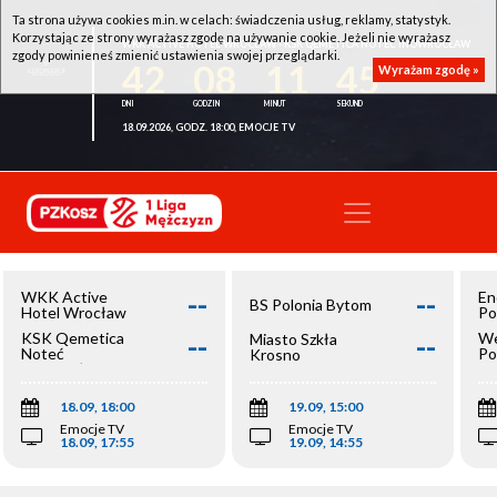
Ta strona używa cookies m.in. w celach: świadczenia usług, reklamy, statystyk.
Korzystając ze strony wyrażasz zgodę na używanie cookie. Jeżeli nie wyrażasz
WKK ACTIVE HOTEL WROCŁAW - KSK QEMETICA NOTEĆ INOWROCŁAW
zgody powinieneś zmienić ustawienia swojej przeglądarki.
42
08
11
45
Wyrażam zgodę »
18.09.2026, GODZ. 18:00, EMOCJE TV
--
--
WKK Active
En
BS Polonia Bytom
Hotel Wrocław
Po
--
--
KSK Qemetica
We
Miasto Szkła
Noteć
Po
Krosno
Inowrocław
Op
18.09, 18:00
19.09, 15:00
Emocje TV
Emocje TV
18.09, 17:55
19.09, 14:55