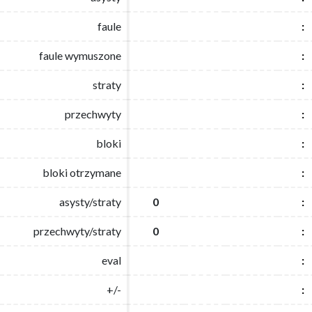
faule
faule
:
:
faule wymuszone
faule wymuszone
:
:
straty
straty
:
:
przechwyty
przechwyty
:
:
bloki
bloki
:
:
bloki otrzymane
bloki otrzymane
:
:
asysty/straty
asysty/straty
0
0
:
:
przechwyty/straty
przechwyty/straty
0
0
:
:
eval
eval
:
:
+/-
+/-
:
: