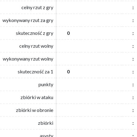
celny rzut z gry
celny rzut z gry
:
:
wykonywany rzut za gry
wykonywany rzut za gry
:
:
skuteczność z gry
skuteczność z gry
0
0
:
:
celny rzut wolny
celny rzut wolny
:
:
wykonywany rzut wolny
wykonywany rzut wolny
:
:
skuteczność za 1
skuteczność za 1
0
0
:
:
punkty
punkty
:
:
zbiórki w ataku
zbiórki w ataku
:
:
zbiórki w obronie
zbiórki w obronie
:
:
zbiórki
zbiórki
:
:
asysty
asysty
:
: