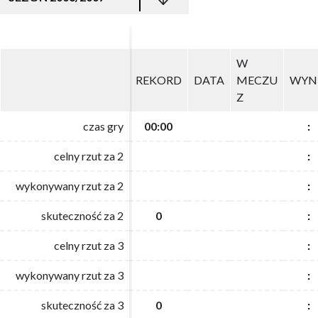
W
W
REKORD
REKORD
DATA
DATA
MECZU
MECZU
WYN
WYN
Z
Z
czas gry
czas gry
00:00
00:00
:
:
celny rzut za 2
celny rzut za 2
:
:
wykonywany rzut za 2
wykonywany rzut za 2
:
:
skuteczność za 2
skuteczność za 2
0
0
:
:
celny rzut za 3
celny rzut za 3
:
:
wykonywany rzut za 3
wykonywany rzut za 3
:
:
skuteczność za 3
skuteczność za 3
0
0
:
: