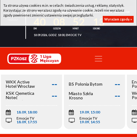
Ta strona używa cookies m.in. w celach: świadczenia usług, reklamy, statystyk.
Korzystając ze strony wyrażasz zgodę na używanie cookie. Jeżeli nie wyrażasz
WKK ACTIVE HOTEL WROCŁAW - KSK QEMETICA NOTEĆ INOWROCŁAW
zgody powinieneś zmienić ustawienia swojej przeglądarki.
40
08
52
12
Wyrażam zgodę »
18.09.2026, GODZ. 18:00, EMOCJE TV
--
--
WKK Active
En
BS Polonia Bytom
Hotel Wrocław
Po
--
--
KSK Qemetica
We
Miasto Szkła
Noteć
Po
Krosno
Inowrocław
Op
18.09, 18:00
19.09, 15:00
Emocje TV
Emocje TV
18.09, 17:55
19.09, 14:55