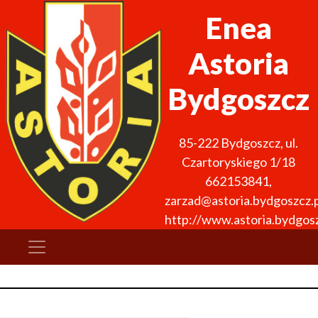
Enea
Astoria
Bydgoszcz
85-222
Bydgoszcz
,
ul.
Czartoryskiego 1/18
662153841
,
zarzad@astoria.bydgoszcz.p
http://www.astoria.bydgosz