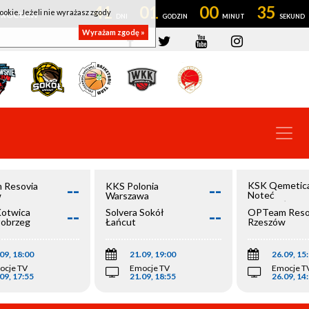
41
01
00
35
ookie. Jeżeli nie wyrażasz zgody
OWROCŁAW
Wyrażam zgodę »
--
--
KSK Qemetic
 Resovia
KKS Polonia
Noteć
w
Warszawa
Inowrocław
--
--
Kotwica
Solvera Sokół
OPTeam Reso
łobrzeg
Łańcut
Rzeszów
09, 18:00
21.09, 19:00
26.09, 15
ocje TV
Emocje TV
Emocje T
09, 17:55
21.09, 18:55
26.09, 14