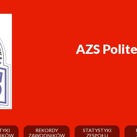
AZS Polit
TYKI
REKORDY
STATYSTYKI
IKÓW
ZAWODNIKÓW
ZESPOŁU