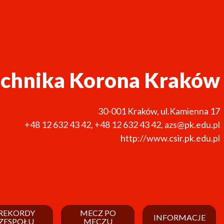
echnika Korona Kraków
30-001
Kraków
,
ul.Kamienna 17
+48 12 632 43 42
,
+48 12 632 43 42
,
azs@pk.edu.pl
http://www.csir.pk.edu.pl
REKORDY
MECZ PO
INFORMACJE
ZESPOŁU
MECZU