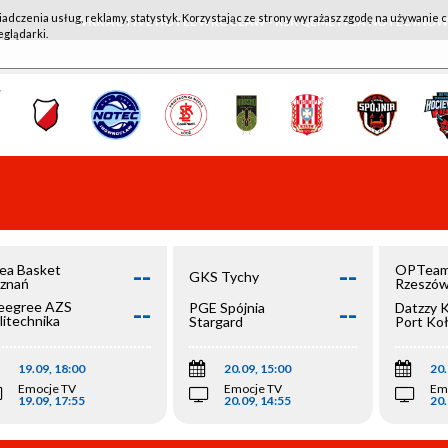
iadczenia usług, reklamy, statystyk. Korzystając ze strony wyrażasz zgodę na używanie c
WKK ACTIVE HOTEL WROCŁAW - KSK QEMETICA NOTEĆ IN
eglądarki.
--
--
ea Basket
OPTeam
GKS Tychy
znań
Rzeszó
--
--
egree AZS
PGE Spójnia
Datzzy 
litechnika
Stargard
Port Ko
olska
19.09, 18:00
20.09, 15:00
20.
Emocje TV
Emocje TV
Em
19.09, 17:55
20.09, 14:55
20.