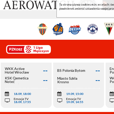
Ta strona używa cookies m.in. w celach: św
powinieneś zmienić ustawienia swojej prz
--
--
WKK Active
En
BS Polonia Bytom
Hotel Wrocław
Po
--
--
KSK Qemetica
We
Miasto Szkła
Noteć
Po
Krosno
Inowrocław
Op
18.09, 18:00
19.09, 15:00
Emocje TV
Emocje TV
18.09, 17:55
19.09, 14:55