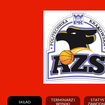
TERMINARZ I
STATYS
SKŁAD
WYNIKI
ZAWODN