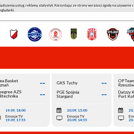
iadczenia usług, reklamy, statystyk. Korzystając ze strony wyrażasz zgodę na używanie c
WKK ACTIVE HOTEL WROCŁAW - KSK QEMETICA NOTEĆ IN
eglądarki.
--
--
ea Basket
OPTeam
GKS Tychy
znań
Rzeszó
--
--
egree AZS
PGE Spójnia
Datzzy 
litechnika
Stargard
Port Ko
olska
19.09, 18:00
20.09, 15:00
20.
Emocje TV
Emocje TV
Em
19.09, 17:55
20.09, 14:55
20.