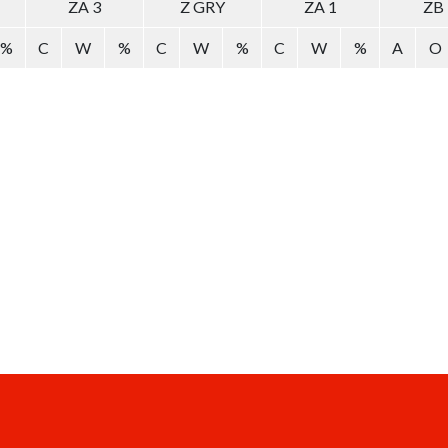
ZA 3
Z GRY
ZA 1
ZB
%
C
W
%
C
W
%
C
W
%
A
O