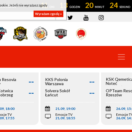
41
13
20
24
ookie. Jeżeli nie wyrażasz zgody
OWROCŁAW
Wyrażam zgodę »
--
--
KSK Qemetic
 Resovia
KKS Polonia
Noteć
w
Warszawa
Inowrocław
--
--
Kotwica
Solvera Sokół
OPTeam Reso
łobrzeg
Łańcut
Rzeszów
09, 18:00
21.09, 19:00
26.09, 15
ocje TV
Emocje TV
Emocje T
09, 17:55
21.09, 18:55
26.09, 14