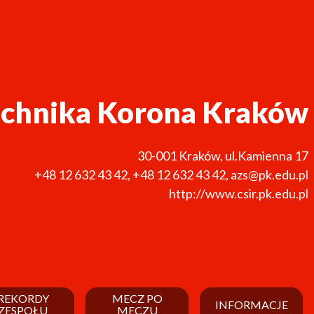
echnika Korona Kraków
30-001
Kraków
,
ul.Kamienna 17
+48 12 632 43 42
,
+48 12 632 43 42
,
azs@pk.edu.pl
http://www.csir.pk.edu.pl
REKORDY
MECZ PO
INFORMACJE
ZESPOŁU
MECZU