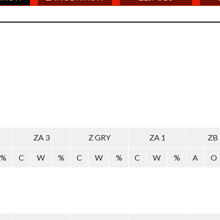
ZA 3
Z GRY
ZA 1
ZB
%
C
W
%
C
W
%
C
W
%
A
O