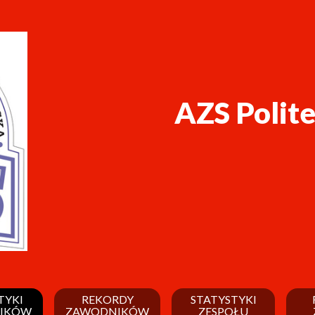
AZS Polit
TYKI
REKORDY
STATYSTYKI
IKÓW
ZAWODNIKÓW
ZESPOŁU