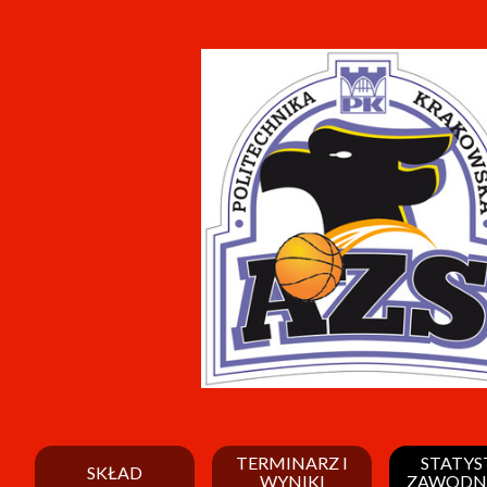
TERMINARZ I
STATYS
SKŁAD
WYNIKI
ZAWODN