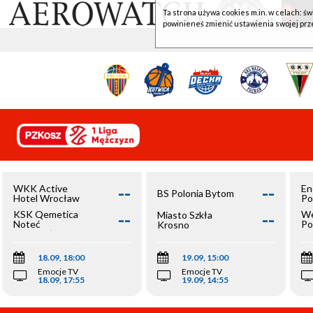
Ta strona używa cookies m.in. w celach: św
powinieneś zmienić ustawienia swojej prz
--
--
WKK Active
En
BS Polonia Bytom
Hotel Wrocław
Po
--
--
KSK Qemetica
We
Miasto Szkła
Noteć
Po
Krosno
Inowrocław
Op
18.09, 18:00
19.09, 15:00
Emocje TV
Emocje TV
18.09, 17:55
19.09, 14:55