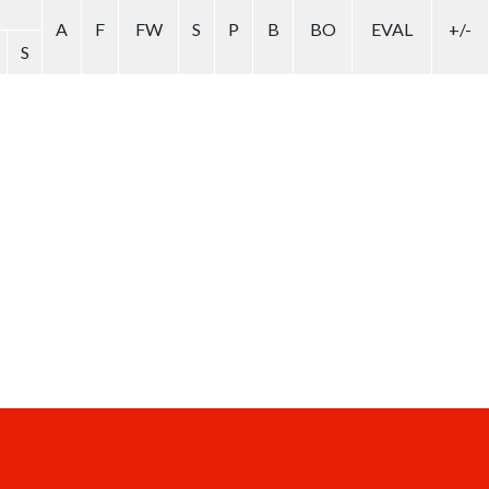
A
F
FW
S
P
B
BO
EVAL
+/-
S