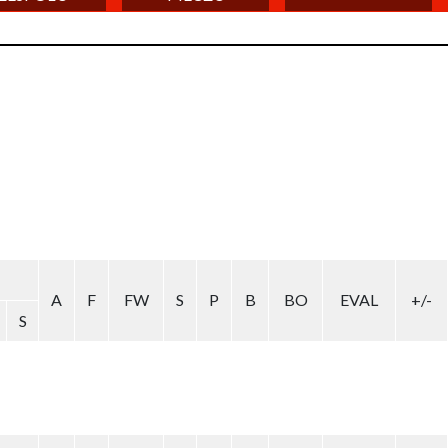
A
F
FW
S
P
B
BO
EVAL
+/-
S