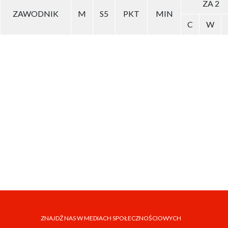
ZA 2
ZAWODNIK
M
S5
PKT
MIN
C
W
ZNAJDŹ NAS W MEDIACH SPOŁECZNOŚCIOWYCH