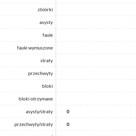
zbiórki
zbiórki
asysty
asysty
faule
faule
faule wymuszone
faule wymuszone
straty
straty
przechwyty
przechwyty
bloki
bloki
bloki otrzymane
bloki otrzymane
asysty/straty
asysty/straty
0
0
przechwyty/straty
przechwyty/straty
0
0