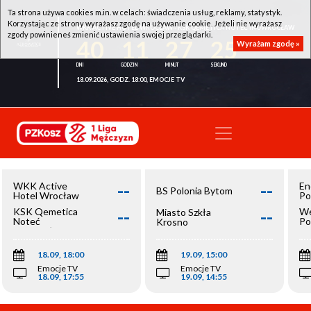
Ta strona używa cookies m.in. w celach: świadczenia usług, reklamy, statystyk.
Korzystając ze strony wyrażasz zgodę na używanie cookie. Jeżeli nie wyrażasz
WKK ACTIVE HOTEL WROCŁAW - KSK QEMETICA NOTEĆ INOWROCŁAW
zgody powinieneś zmienić ustawienia swojej przeglądarki.
40
11
27
25
Wyrażam zgodę »
18.09.2026, GODZ. 18:00, EMOCJE TV
--
--
WKK Active
En
BS Polonia Bytom
Hotel Wrocław
Po
--
--
KSK Qemetica
We
Miasto Szkła
Noteć
Po
Krosno
Inowrocław
Op
18.09, 18:00
19.09, 15:00
Emocje TV
Emocje TV
18.09, 17:55
19.09, 14:55