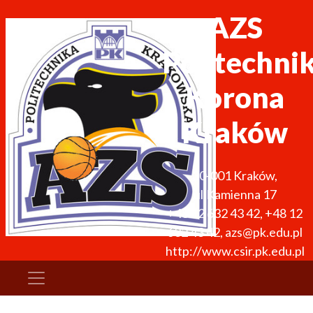
AZS
Politechni
Korona
Kraków
30-001
Kraków
,
ul.Kamienna 17
+48 12 632 43 42
,
+48 12
632 43 42
,
azs@pk.edu.pl
http://www.csir.pk.edu.pl