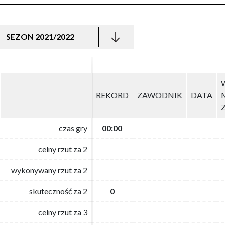
SEZON 2021/2022
REKORD
REKORD
ZAWODNIK
ZAWODNIK
DATA
DATA
czas gry
czas gry
00:00
00:00
celny rzut za 2
celny rzut za 2
wykonywany rzut za 2
wykonywany rzut za 2
skuteczność za 2
skuteczność za 2
0
0
celny rzut za 3
celny rzut za 3