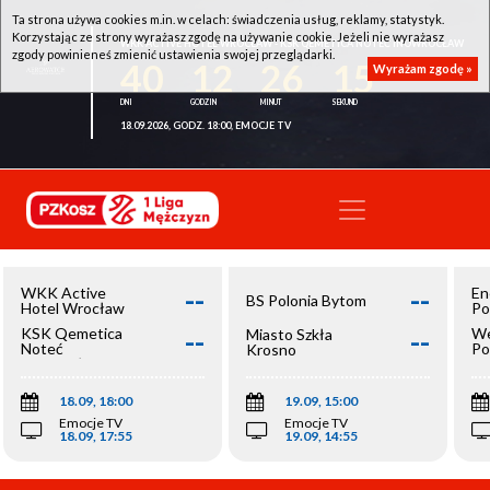
Ta strona używa cookies m.in. w celach: świadczenia usług, reklamy, statystyk.
Korzystając ze strony wyrażasz zgodę na używanie cookie. Jeżeli nie wyrażasz
WKK ACTIVE HOTEL WROCŁAW - KSK QEMETICA NOTEĆ INOWROCŁAW
zgody powinieneś zmienić ustawienia swojej przeglądarki.
40
12
26
15
Wyrażam zgodę »
18.09.2026, GODZ. 18:00, EMOCJE TV
--
--
WKK Active
En
BS Polonia Bytom
Hotel Wrocław
Po
--
--
KSK Qemetica
We
Miasto Szkła
Noteć
Po
Krosno
Inowrocław
Op
18.09, 18:00
19.09, 15:00
Emocje TV
Emocje TV
18.09, 17:55
19.09, 14:55