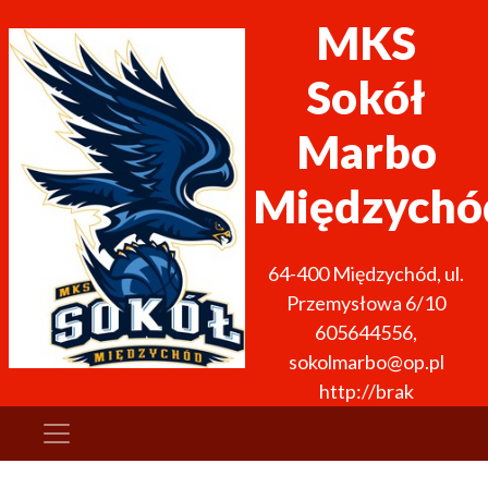
MKS
Sokół
Marbo
Międzychó
64-400
Międzychód
,
ul.
Przemysłowa 6/10
605644556
,
sokolmarbo@op.pl
http://brak