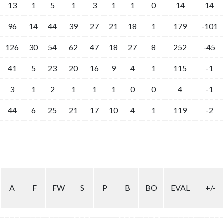
13
1
5
1
3
1
1
0
14
14
96
14
44
39
27
21
18
1
179
-101
126
30
54
62
47
18
27
8
252
-45
41
5
23
20
16
9
4
1
115
-1
3
1
2
1
1
1
0
0
4
-1
44
6
25
21
17
10
4
1
119
-2
A
F
FW
S
P
B
BO
EVAL
+/-