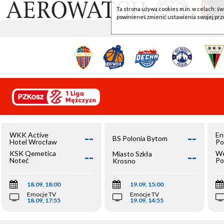
Ta strona używa cookies m.in. w celach: św
powinieneś zmienić ustawienia swojej prz
--
--
WKK Active
En
BS Polonia Bytom
Hotel Wrocław
Po
--
--
KSK Qemetica
We
Miasto Szkła
Noteć
Po
Krosno
Inowrocław
Op
18.09, 18:00
19.09, 15:00
Emocje TV
Emocje TV
18.09, 17:55
19.09, 14:55