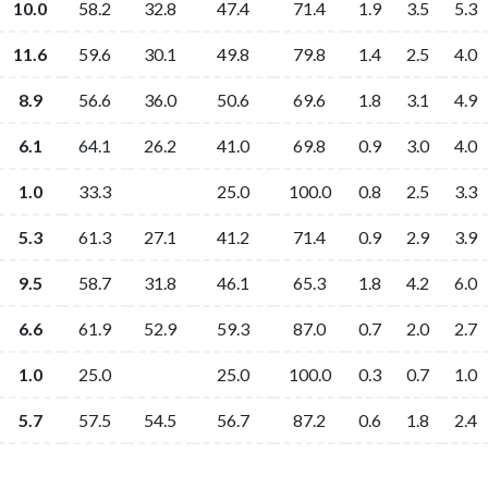
10.0
58.2
32.8
47.4
71.4
1.9
3.5
5.3
11.6
59.6
30.1
49.8
79.8
1.4
2.5
4.0
8.9
56.6
36.0
50.6
69.6
1.8
3.1
4.9
6.1
64.1
26.2
41.0
69.8
0.9
3.0
4.0
1.0
33.3
25.0
100.0
0.8
2.5
3.3
5.3
61.3
27.1
41.2
71.4
0.9
2.9
3.9
9.5
58.7
31.8
46.1
65.3
1.8
4.2
6.0
6.6
61.9
52.9
59.3
87.0
0.7
2.0
2.7
1.0
25.0
25.0
100.0
0.3
0.7
1.0
5.7
57.5
54.5
56.7
87.2
0.6
1.8
2.4