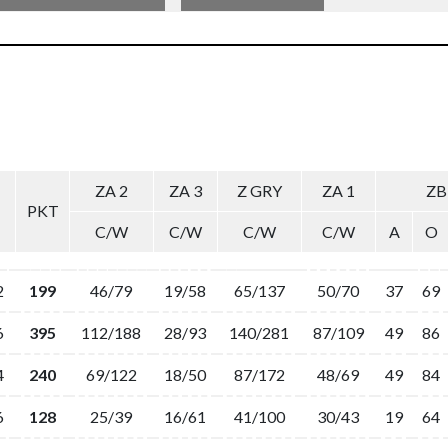
ZA 2
ZA 3
Z GRY
ZA 1
ZB
PKT
C/W
C/W
C/W
C/W
A
O
2
199
46/79
19/58
65/137
50/70
37
69
6
395
112/188
28/93
140/281
87/109
49
86
4
240
69/122
18/50
87/172
48/69
49
84
6
128
25/39
16/61
41/100
30/43
19
64