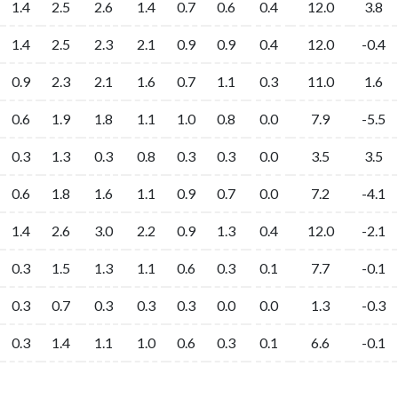
1.4
2.5
2.6
1.4
0.7
0.6
0.4
12.0
3.8
1.4
2.5
2.3
2.1
0.9
0.9
0.4
12.0
-0.4
0.9
2.3
2.1
1.6
0.7
1.1
0.3
11.0
1.6
0.6
1.9
1.8
1.1
1.0
0.8
0.0
7.9
-5.5
0.3
1.3
0.3
0.8
0.3
0.3
0.0
3.5
3.5
0.6
1.8
1.6
1.1
0.9
0.7
0.0
7.2
-4.1
1.4
2.6
3.0
2.2
0.9
1.3
0.4
12.0
-2.1
0.3
1.5
1.3
1.1
0.6
0.3
0.1
7.7
-0.1
0.3
0.7
0.3
0.3
0.3
0.0
0.0
1.3
-0.3
0.3
1.4
1.1
1.0
0.6
0.3
0.1
6.6
-0.1