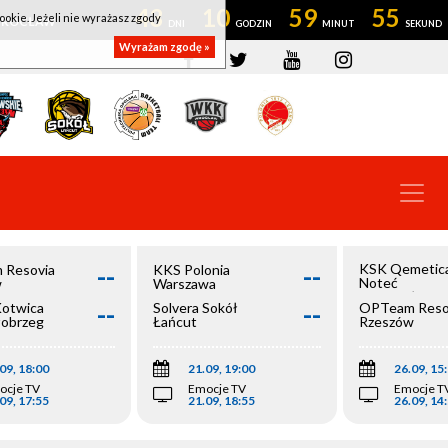
43
10
59
55
ookie. Jeżeli nie wyrażasz zgody
OWROCŁAW
Wyrażam zgodę »
--
--
KSK Qemetic
 Resovia
KKS Polonia
Noteć
w
Warszawa
Inowrocław
--
--
Kotwica
Solvera Sokół
OPTeam Reso
łobrzeg
Łańcut
Rzeszów
09, 18:00
21.09, 19:00
26.09, 15
ocje TV
Emocje TV
Emocje T
09, 17:55
21.09, 18:55
26.09, 14