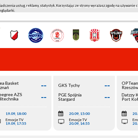
iadczenia usług, reklamy, statystyk. Korzystając ze strony wyrażasz zgodę na używanie c
WKK ACTIVE HOTEL WROCŁAW - KSK QEMETICA NOTEĆ IN
eglądarki.
--
--
ea Basket
OPTeam
GKS Tychy
znań
Rzeszó
--
--
egree AZS
PGE Spójnia
Datzzy 
litechnika
Stargard
Port Ko
olska
19.09, 18:00
20.09, 15:00
20.
Emocje TV
Emocje TV
Em
19.09, 17:55
20.09, 14:55
20.