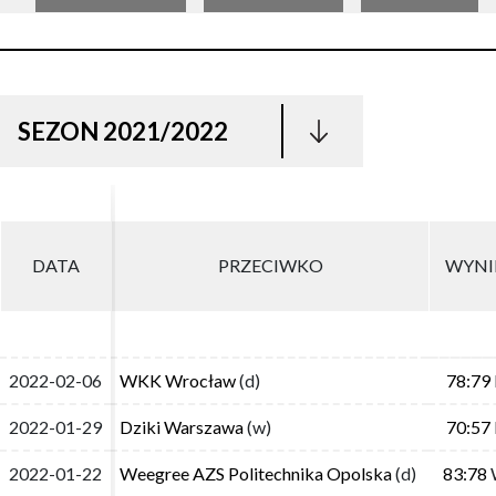
SEZON 2021/2022
DATA
DATA
PRZECIWKO
PRZECIWKO
WYNI
WYNI
2022-02-06
2022-02-06
WKK Wrocław
WKK Wrocław
(d)
(d)
78:79
78:79
2022-01-29
2022-01-29
Dziki Warszawa
Dziki Warszawa
(w)
(w)
70:57
70:57
2022-01-22
2022-01-22
Weegree AZS Politechnika Opolska
Weegree AZS Politechnika Opolska
(d)
(d)
83:78
83:78