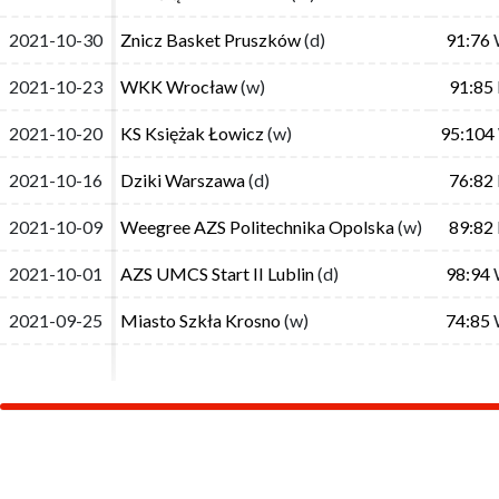
2021-10-30
2021-10-30
Znicz Basket Pruszków
Znicz Basket Pruszków
(d)
(d)
91:76
91:76
2021-10-23
2021-10-23
WKK Wrocław
WKK Wrocław
(w)
(w)
91:85
91:85
2021-10-20
2021-10-20
KS Księżak Łowicz
KS Księżak Łowicz
(w)
(w)
95:104
95:104
2021-10-16
2021-10-16
Dziki Warszawa
Dziki Warszawa
(d)
(d)
76:82
76:82
2021-10-09
2021-10-09
Weegree AZS Politechnika Opolska
Weegree AZS Politechnika Opolska
(w)
(w)
89:82
89:82
2021-10-01
2021-10-01
AZS UMCS Start II Lublin
AZS UMCS Start II Lublin
(d)
(d)
98:94
98:94
2021-09-25
2021-09-25
Miasto Szkła Krosno
Miasto Szkła Krosno
(w)
(w)
74:85
74:85