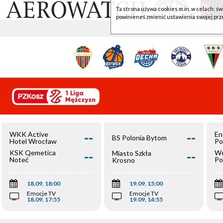
Ta strona używa cookies m.in. w celach: św
powinieneś zmienić ustawienia swojej prz
--
--
WKK Active
En
BS Polonia Bytom
Hotel Wrocław
Po
--
--
KSK Qemetica
We
Miasto Szkła
Noteć
Po
Krosno
Inowrocław
Op
18.09, 18:00
19.09, 15:00
Emocje TV
Emocje TV
18.09, 17:55
19.09, 14:55