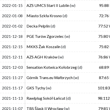
2022-01-15
2022-01-15
AZS UMCS Start II Lublin
AZS UMCS Start II Lublin
(w)
(w)
95:88
95:88
2022-01-08
2022-01-08
Miasto Szkła Krosno
Miasto Szkła Krosno
(d)
(d)
72:76
72:76
2022-01-02
2022-01-02
Decka Pelplin
Decka Pelplin
(d)
(d)
77:52
77:52
2021-12-18
2021-12-18
PGE Turów Zgorzelec
PGE Turów Zgorzelec
(w)
(w)
75:80
75:80
2021-12-15
2021-12-15
MKKS Żak Koszalin
MKKS Żak Koszalin
(d)
(d)
75:82
75:82
2021-12-11
2021-12-11
AZS AGH Kraków
AZS AGH Kraków
(w)
(w)
76:86
76:86
2021-12-03
2021-12-03
Sensation Kotwica Kołobrzeg
Sensation Kotwica Kołobrzeg
(d)
(d)
68:89
68:89
2021-11-27
2021-11-27
Górnik Trans.eu Wałbrzych
Górnik Trans.eu Wałbrzych
(w)
(w)
87:65
87:65
2021-11-17
2021-11-17
GKS Tychy
GKS Tychy
(w)
(w)
101:83
101:83
2021-11-13
2021-11-13
Rawlplug Sokół Łańcut
Rawlplug Sokół Łańcut
(d)
(d)
98:112
98:112
2021-11-07
2021-11-07
TBS Śląsk II Wrocław
TBS Śląsk II Wrocław
(w)
(w)
79:81
79:81