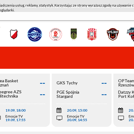
iadczenia usług, reklamy, statystyk. Korzystając ze strony wyrażasz zgodę na używanie c
WKK ACTIVE HOTEL WROCŁAW - KSK QEMETICA NOTEĆ IN
eglądarki.
--
--
ea Basket
OPTeam
GKS Tychy
znań
Rzeszó
--
--
egree AZS
PGE Spójnia
Datzzy 
litechnika
Stargard
Port Ko
olska
19.09, 18:00
20.09, 15:00
20.
Emocje TV
Emocje TV
Em
19.09, 17:55
20.09, 14:55
20.