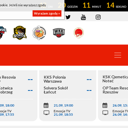
42
20
11
14
ookie. Jeżeli nie wyrażasz zgody
OWROCŁAW
Wyrażam zgodę »
--
--
KSK Qemetic
 Resovia
KKS Polonia
Noteć
w
Warszawa
Inowrocław
--
--
Kotwica
Solvera Sokół
OPTeam Reso
łobrzeg
Łańcut
Rzeszów
09, 18:00
21.09, 19:00
26.09, 15
ocje TV
Emocje TV
Emocje T
09, 17:55
21.09, 18:55
26.09, 14