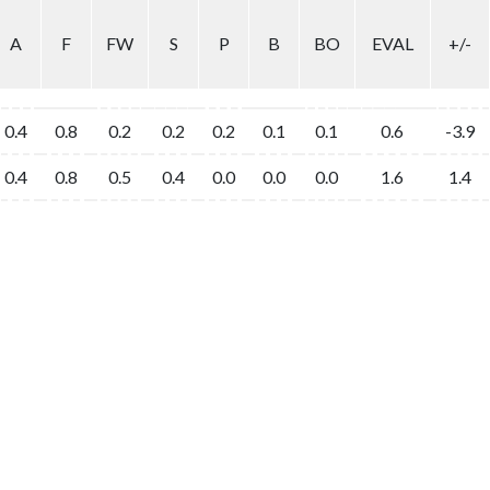
A
F
FW
S
P
B
BO
EVAL
+/-
0.4
0.8
0.2
0.2
0.2
0.1
0.1
0.6
-3.9
0.4
0.8
0.5
0.4
0.0
0.0
0.0
1.6
1.4