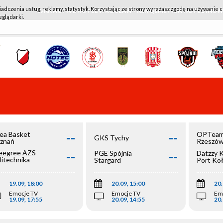
iadczenia usług, reklamy, statystyk. Korzystając ze strony wyrażasz zgodę na używanie c
WKK ACTIVE HOTEL WROCŁAW - KSK QEMETICA NOTEĆ IN
eglądarki.
--
--
ea Basket
OPTeam
GKS Tychy
znań
Rzeszó
--
--
egree AZS
PGE Spójnia
Datzzy 
litechnika
Stargard
Port Ko
olska
19.09, 18:00
20.09, 15:00
20.
Emocje TV
Emocje TV
Em
19.09, 17:55
20.09, 14:55
20.