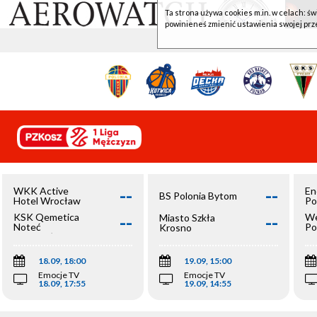
Ta strona używa cookies m.in. w celach: św
powinieneś zmienić ustawienia swojej prz
--
--
WKK Active
En
BS Polonia Bytom
Hotel Wrocław
Po
--
--
KSK Qemetica
We
Miasto Szkła
Noteć
Po
Krosno
Inowrocław
Op
18.09, 18:00
19.09, 15:00
Emocje TV
Emocje TV
18.09, 17:55
19.09, 14:55