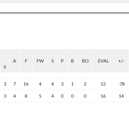
A
F
FW
S
P
B
BO
EVAL
+/-
S
3
7
16
4
4
3
1
2
12
-78
3
4
8
5
4
0
0
0
16
14