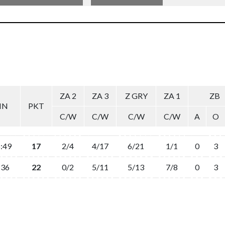
ZA 2
ZA 3
Z GRY
ZA 1
ZB
IN
PKT
C/W
C/W
C/W
C/W
A
O
:49
17
2/4
4/17
6/21
1/1
0
3
:36
22
0/2
5/11
5/13
7/8
0
3