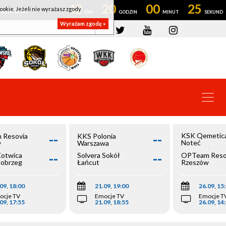
42
20
00
25
ookie. Jeżeli nie wyrażasz zgody
OWROCŁAW
Wyrażam zgodę »
--
--
KSK Qemetic
 Resovia
KKS Polonia
Noteć
w
Warszawa
Inowrocław
--
--
Kotwica
Solvera Sokół
OPTeam Reso
łobrzeg
Łańcut
Rzeszów
09, 18:00
21.09, 19:00
26.09, 15
ocje TV
Emocje TV
Emocje T
09, 17:55
21.09, 18:55
26.09, 14