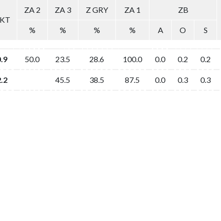
ZA 2
ZA 3
Z GRY
ZA 1
ZB
KT
%
%
%
%
A
O
S
0.9
50.0
23.5
28.6
100.0
0.0
0.2
0.2
2.2
45.5
38.5
87.5
0.0
0.3
0.3