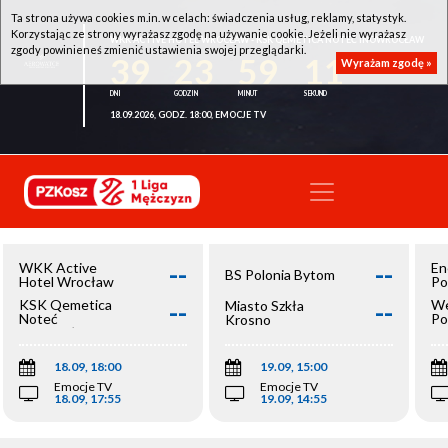
Ta strona używa cookies m.in. w celach: świadczenia usług, reklamy, statystyk.
Korzystając ze strony wyrażasz zgodę na używanie cookie. Jeżeli nie wyrażasz
WKK ACTIVE HOTEL WROCŁAW - KSK QEMETICA NOTEĆ INOWROCŁAW
zgody powinieneś zmienić ustawienia swojej przeglądarki.
39
23
59
11
Wyrażam zgodę »
18.09.2026, GODZ. 18:00, EMOCJE TV
--
--
WKK Active
En
BS Polonia Bytom
Hotel Wrocław
Po
--
--
KSK Qemetica
We
Miasto Szkła
Noteć
Po
Krosno
Inowrocław
Op
18.09, 18:00
19.09, 15:00
Emocje TV
Emocje TV
18.09, 17:55
19.09, 14:55