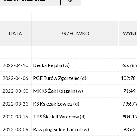
DATA
DATA
PRZECIWKO
PRZECIWKO
WYNI
WYNI
2022-04-10
2022-04-10
Decka Pelplin
Decka Pelplin
(w)
(w)
65:78
65:78
2022-04-06
2022-04-06
PGE Turów Zgorzelec
PGE Turów Zgorzelec
(d)
(d)
102:78
102:78
2022-03-30
2022-03-30
MKKS Żak Koszalin
MKKS Żak Koszalin
(w)
(w)
71:49
71:49
2022-03-23
2022-03-23
KS Księżak Łowicz
KS Księżak Łowicz
(d)
(d)
79:67
79:67
2022-03-16
2022-03-16
TBS Śląsk II Wrocław
TBS Śląsk II Wrocław
(d)
(d)
98:81
98:81
2022-03-09
2022-03-09
Rawlplug Sokół Łańcut
Rawlplug Sokół Łańcut
(w)
(w)
93:62
93:62