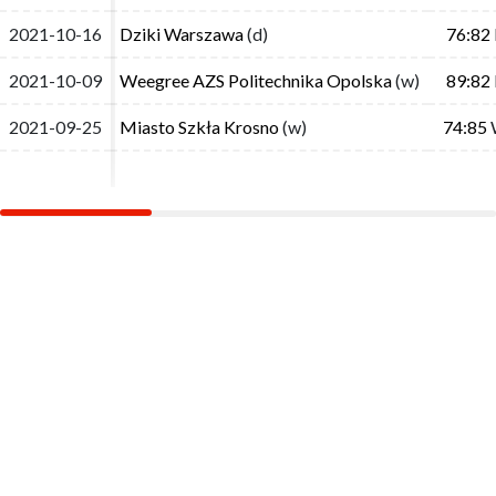
2021-10-16
2021-10-16
Dziki Warszawa
Dziki Warszawa
(d)
(d)
76:82
76:82
2021-10-09
2021-10-09
Weegree AZS Politechnika Opolska
Weegree AZS Politechnika Opolska
(w)
(w)
89:82
89:82
2021-09-25
2021-09-25
Miasto Szkła Krosno
Miasto Szkła Krosno
(w)
(w)
74:85
74:85