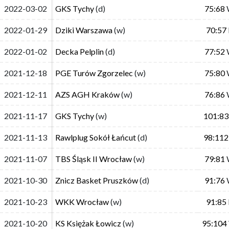
2022-03-02
2022-03-02
GKS Tychy
GKS Tychy
(d)
(d)
75:68
75:68
2022-01-29
2022-01-29
Dziki Warszawa
Dziki Warszawa
(w)
(w)
70:57
70:57
2022-01-02
2022-01-02
Decka Pelplin
Decka Pelplin
(d)
(d)
77:52
77:52
2021-12-18
2021-12-18
PGE Turów Zgorzelec
PGE Turów Zgorzelec
(w)
(w)
75:80
75:80
2021-12-11
2021-12-11
AZS AGH Kraków
AZS AGH Kraków
(w)
(w)
76:86
76:86
2021-11-17
2021-11-17
GKS Tychy
GKS Tychy
(w)
(w)
101:83
101:83
2021-11-13
2021-11-13
Rawlplug Sokół Łańcut
Rawlplug Sokół Łańcut
(d)
(d)
98:112
98:112
2021-11-07
2021-11-07
TBS Śląsk II Wrocław
TBS Śląsk II Wrocław
(w)
(w)
79:81
79:81
2021-10-30
2021-10-30
Znicz Basket Pruszków
Znicz Basket Pruszków
(d)
(d)
91:76
91:76
2021-10-23
2021-10-23
WKK Wrocław
WKK Wrocław
(w)
(w)
91:85
91:85
2021-10-20
2021-10-20
KS Księżak Łowicz
KS Księżak Łowicz
(w)
(w)
95:104
95:104