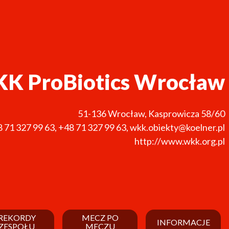
K ProBiotics Wrocław
51-136
Wrocław
,
Kasprowicza 58/60
 71 327 99 63
,
+48 71 327 99 63
,
wkk.obiekty@koelner.pl
http://www.wkk.org.pl
REKORDY
MECZ PO
INFORMACJE
ZESPOŁU
MECZU