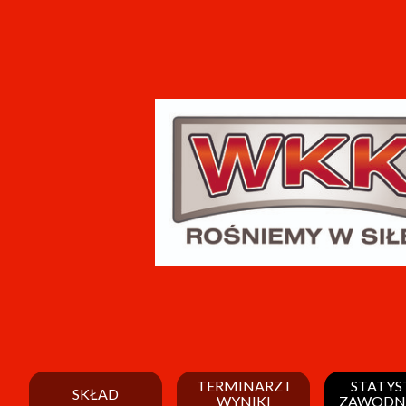
TERMINARZ I
STATYS
SKŁAD
WYNIKI
ZAWODN