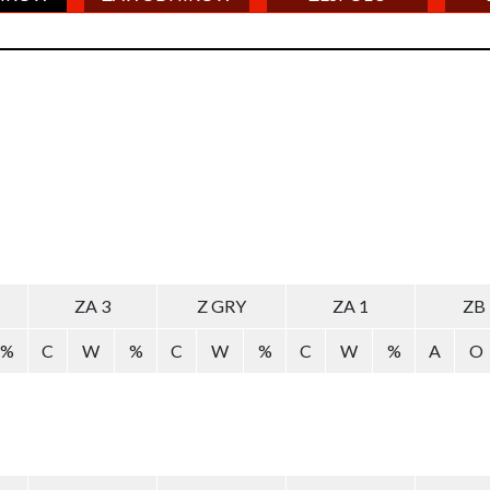
ZA 3
Z GRY
ZA 1
ZB
%
C
W
%
C
W
%
C
W
%
A
O