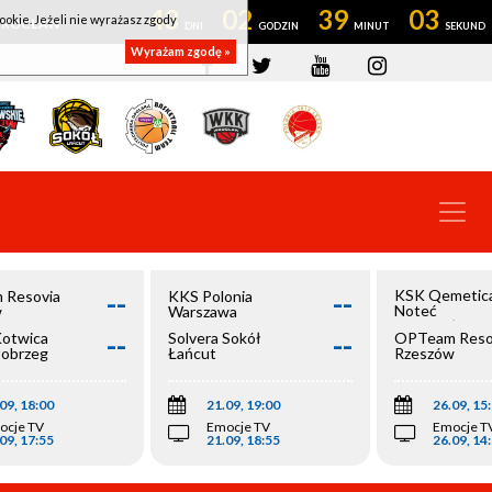
43
02
39
02
ookie. Jeżeli nie wyrażasz zgody
OWROCŁAW
Wyrażam zgodę »
--
--
KSK Qemetic
 Resovia
KKS Polonia
Noteć
w
Warszawa
Inowrocław
--
--
Kotwica
Solvera Sokół
OPTeam Reso
łobrzeg
Łańcut
Rzeszów
09, 18:00
21.09, 19:00
26.09, 15
ocje TV
Emocje TV
Emocje T
09, 17:55
21.09, 18:55
26.09, 14