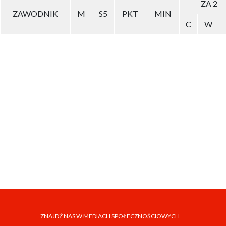
ZA 2
ZAWODNIK
M
S5
PKT
MIN
C
W
ZNAJDŹ NAS W MEDIACH SPOŁECZNOŚCIOWYCH