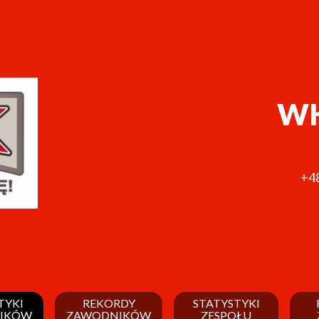
WK
+48
TYKI
REKORDY
STATYSTYKI
IKÓW
ZAWODNIKÓW
ZESPOŁU