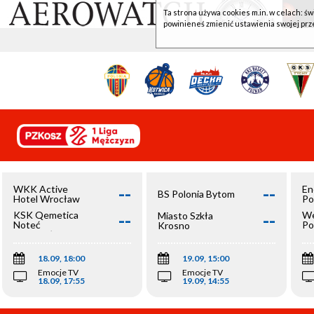
Ta strona używa cookies m.in. w celach: św
powinieneś zmienić ustawienia swojej prz
--
--
WKK Active
En
BS Polonia Bytom
Hotel Wrocław
Po
--
--
KSK Qemetica
We
Miasto Szkła
Noteć
Po
Krosno
Inowrocław
Op
18.09, 18:00
19.09, 15:00
Emocje TV
Emocje TV
18.09, 17:55
19.09, 14:55