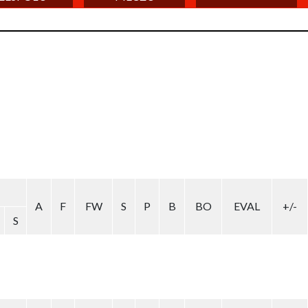
A
F
FW
S
P
B
BO
EVAL
+/-
S