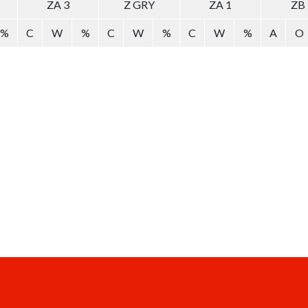
ZA 3
Z GRY
ZA 1
ZB
%
C
W
%
C
W
%
C
W
%
A
O