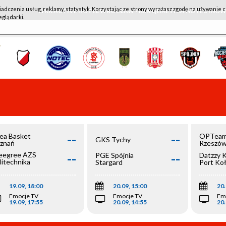
iadczenia usług, reklamy, statystyk. Korzystając ze strony wyrażasz zgodę na używanie c
WKK ACTIVE HOTEL WROCŁAW - KSK QEMETICA NOTEĆ IN
eglądarki.
--
--
ea Basket
OPTeam
GKS Tychy
znań
Rzeszó
--
--
egree AZS
PGE Spójnia
Datzzy 
litechnika
Stargard
Port Ko
olska
19.09, 18:00
20.09, 15:00
20.
Emocje TV
Emocje TV
Em
19.09, 17:55
20.09, 14:55
20.