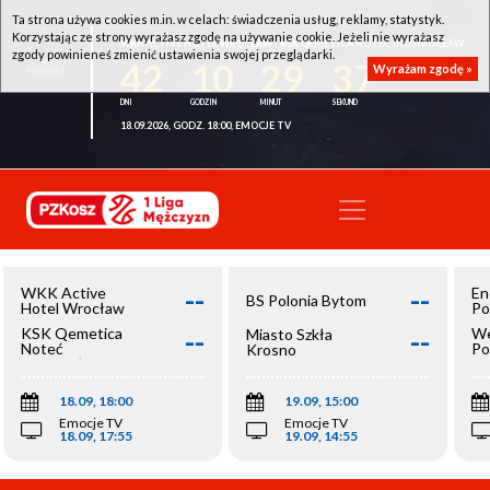
Ta strona używa cookies m.in. w celach: świadczenia usług, reklamy, statystyk.
Korzystając ze strony wyrażasz zgodę na używanie cookie. Jeżeli nie wyrażasz
WKK ACTIVE HOTEL WROCŁAW - KSK QEMETICA NOTEĆ INOWROCŁAW
zgody powinieneś zmienić ustawienia swojej przeglądarki.
42
10
29
37
Wyrażam zgodę »
18.09.2026, GODZ. 18:00, EMOCJE TV
--
--
WKK Active
En
BS Polonia Bytom
Hotel Wrocław
Po
--
--
KSK Qemetica
We
Miasto Szkła
Noteć
Po
Krosno
Inowrocław
Op
18.09, 18:00
19.09, 15:00
Emocje TV
Emocje TV
18.09, 17:55
19.09, 14:55