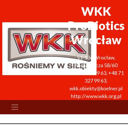
WKK
ProBiotics
Wrocław
51-136
Wrocław
,
Kasprowicza 58/60
+48 71 327 99 63
,
+48 71
327 99 63
,
wkk.obiekty@koelner.pl
http://www.wkk.org.pl