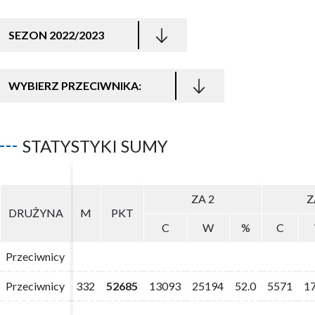
SEZON 2022/2023
WYBIERZ PRZECIWNIKA:
STATYSTYKI SUMY
ZA 2
ZA 2
Z
Z
DRUŻYNA
DRUŻYNA
M
M
PKT
PKT
C
C
W
W
%
%
C
C
Przeciwnicy
Przeciwnicy
Przeciwnicy
Przeciwnicy
332
332
52685
52685
13093
13093
25194
25194
52.0
52.0
5571
5571
1
1