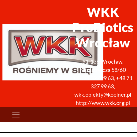
WKK
ProBiotics
Wrocław
51-136
Wrocław
,
Kasprowicza 58/60
+48 71 327 99 63
,
+48 71
327 99 63
,
wkk.obiekty@koelner.pl
http://www.wkk.org.pl