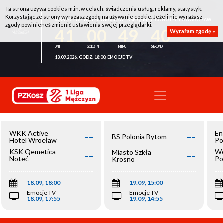
Ta strona używa cookies m.in. w celach: świadczenia usług, reklamy, statystyk.
Korzystając ze strony wyrażasz zgodę na używanie cookie. Jeżeli nie wyrażasz
WKK ACTIVE HOTEL WROCŁAW - KSK QEMETICA NOTEĆ INOWROCŁAW
zgody powinieneś zmienić ustawienia swojej przeglądarki.
41
00
49
40
Wyrażam zgodę »
18.09.2026, GODZ. 18:00, EMOCJE TV
--
--
WKK Active
En
BS Polonia Bytom
Hotel Wrocław
Po
--
--
KSK Qemetica
We
Miasto Szkła
Noteć
Po
Krosno
Inowrocław
Op
18.09, 18:00
19.09, 15:00
Emocje TV
Emocje TV
18.09, 17:55
19.09, 14:55