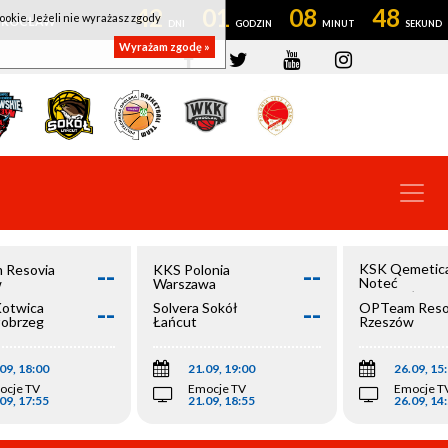
42
01
08
48
ookie. Jeżeli nie wyrażasz zgody
OWROCŁAW
Wyrażam zgodę »
--
--
KSK Qemetic
 Resovia
KKS Polonia
Noteć
w
Warszawa
Inowrocław
--
--
Kotwica
Solvera Sokół
OPTeam Reso
łobrzeg
Łańcut
Rzeszów
09, 18:00
21.09, 19:00
26.09, 15
ocje TV
Emocje TV
Emocje T
09, 17:55
21.09, 18:55
26.09, 14