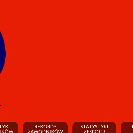
TYKI
REKORDY
STATYSTYKI
IKÓW
ZAWODNIKÓW
ZESPOŁU