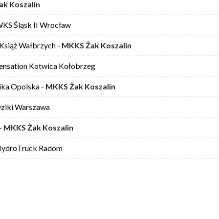
k Koszalin
KS Śląsk II Wrocław
 Książ Wałbrzych
-
MKKS Żak Koszalin
ensation Kotwica Kołobrzeg
ika Opolska
-
MKKS Żak Koszalin
ziki Warszawa
-
MKKS Żak Koszalin
ydroTruck Radom