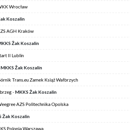
KK Wrocław
ak Koszalin
ZS AGH Kraków
KKS Żak Koszalin
tart II Lublin
-
MKKS Żak Koszalin
órnik Trans.eu Zamek Książ Wałbrzych
obrzeg
-
MKKS Żak Koszalin
eegree AZS Politechnika Opolska
 Żak Koszalin
KS Polonia Warszawa