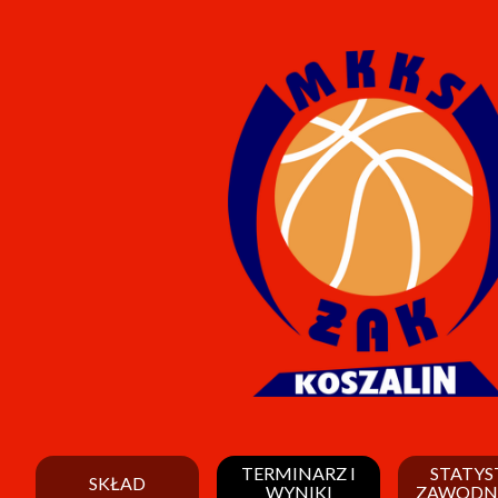
TERMINARZ I
STATYS
SKŁAD
WYNIKI
ZAWODN