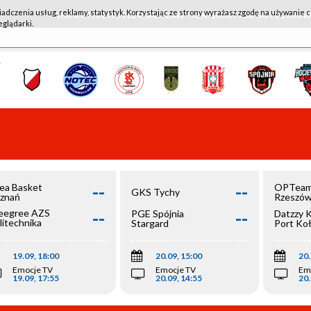
iadczenia usług, reklamy, statystyk. Korzystając ze strony wyrażasz zgodę na używanie c
WKK ACTIVE HOTEL WROCŁAW - KSK QEMETICA NOTEĆ IN
eglądarki.
--
--
ea Basket
OPTeam
GKS Tychy
znań
Rzeszó
--
--
egree AZS
PGE Spójnia
Datzzy 
litechnika
Stargard
Port Ko
olska
19.09, 18:00
20.09, 15:00
20.
Emocje TV
Emocje TV
Em
19.09, 17:55
20.09, 14:55
20.