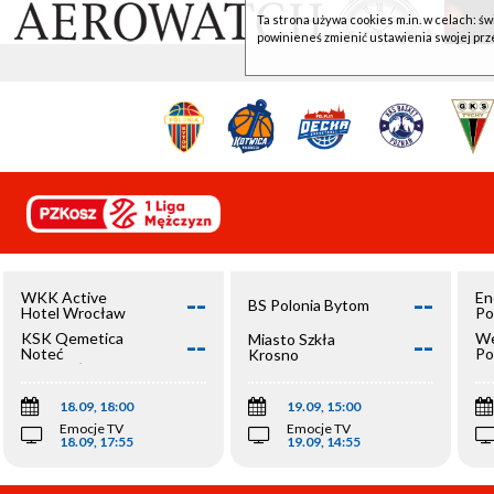
Ta strona używa cookies m.in. w celach: św
powinieneś zmienić ustawienia swojej prz
--
--
WKK Active
En
BS Polonia Bytom
Hotel Wrocław
Po
--
--
KSK Qemetica
We
Miasto Szkła
Noteć
Po
Krosno
Inowrocław
Op
18.09, 18:00
19.09, 15:00
Emocje TV
Emocje TV
18.09, 17:55
19.09, 14:55