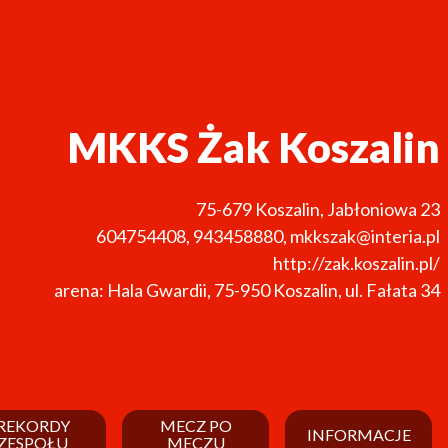
MKKS Żak Koszalin
75-679
Koszalin
,
Jabłoniowa 23
604754408
,
943458880
,
mkkszak@interia.pl
http://zak.koszalin.pl/
arena: Hala Gwardii, 75-950 Koszalin, ul. Fałata 34
REKORDY
MECZ PO
INFORMACJE
ZESPOŁU
MECZU