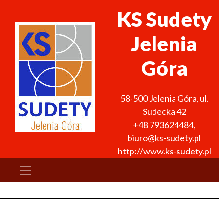
KS Sudety
Jelenia
Góra
58-500
Jelenia Góra
,
ul.
Sudecka 42
+48 793624484
,
biuro@ks-sudety.pl
http://www.ks-sudety.pl