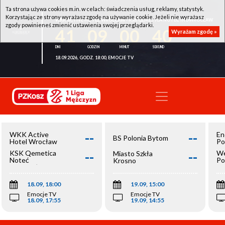
Ta strona używa cookies m.in. w celach: świadczenia usług, reklamy, statystyk.
Korzystając ze strony wyrażasz zgodę na używanie cookie. Jeżeli nie wyrażasz
WKK ACTIVE HOTEL WROCŁAW - KSK QEMETICA NOTEĆ INOWROCŁAW
zgody powinieneś zmienić ustawienia swojej przeglądarki.
41
09
00
40
Wyrażam zgodę »
18.09.2026, GODZ. 18:00, EMOCJE TV
--
--
WKK Active
En
BS Polonia Bytom
Hotel Wrocław
Po
--
--
KSK Qemetica
We
Miasto Szkła
Noteć
Po
Krosno
Inowrocław
Op
18.09, 18:00
19.09, 15:00
Emocje TV
Emocje TV
18.09, 17:55
19.09, 14:55