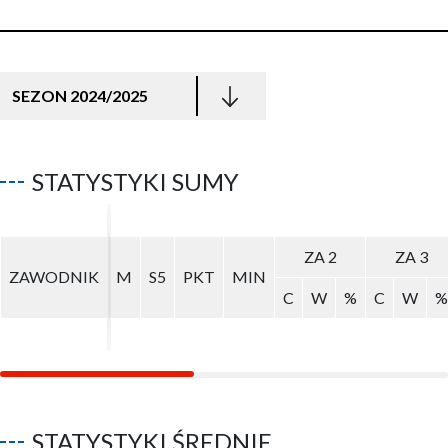
SEZON 2024/2025
STATYSTYKI SUMY
ZA 2
ZA 2
ZA 3
ZA 3
ZAWODNIK
ZAWODNIK
M
M
S5
S5
PKT
PKT
MIN
MIN
C
C
W
W
%
%
C
C
W
W
%
%
STATYSTYKI ŚREDNIE