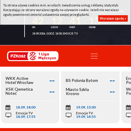
Ta strona używa cookies m.in. w celach: świadczenia usług, reklamy, statystyk.
Korzystając ze strony wyrażasz zgodę na używanie cookie. Jeżeli nie wyrażasz
WKK ACTIVE HOTEL WROCŁAW - KSK QEMETICA NOTEĆ INOWROCŁAW
zgody powinieneś zmienić ustawienia swojej przeglądarki.
42
12
41
13
Wyrażam zgodę »
18.09.2026, GODZ. 18:00, EMOCJE TV
--
--
WKK Active
En
BS Polonia Bytom
Hotel Wrocław
Po
--
--
KSK Qemetica
We
Miasto Szkła
Noteć
Po
Krosno
Inowrocław
Op
18.09, 18:00
19.09, 15:00
Emocje TV
Emocje TV
18.09, 17:55
19.09, 14:55