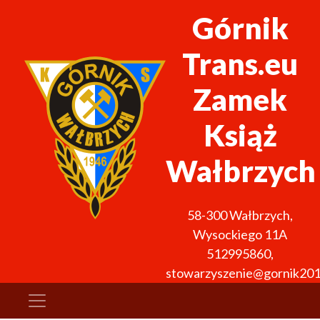
Górnik
Trans.eu
Zamek
Książ
Wałbrzych
58-300
Wałbrzych
,
Wysockiego 11A
512995860
,
stowarzyszenie@gornik201