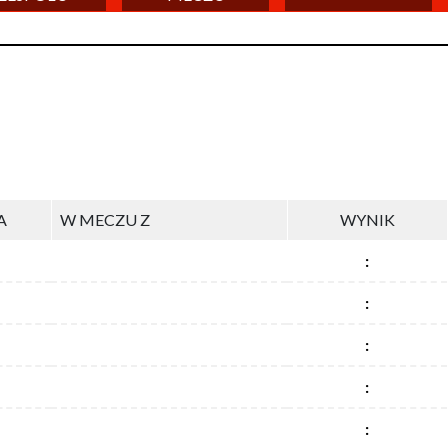
A
W MECZU Z
WYNIK
:
:
:
:
: