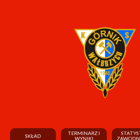
TERMINARZ I
STATYS
SKŁAD
WYNIKI
ZAWODN