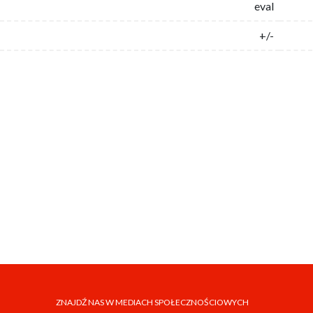
eval
+/-
ZNAJDŹ NAS W MEDIACH SPOŁECZNOŚCIOWYCH