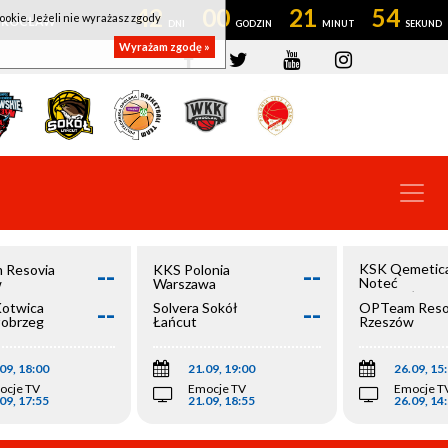
42
00
21
53
ookie. Jeżeli nie wyrażasz zgody
OWROCŁAW
Wyrażam zgodę »
--
--
KSK Qemetic
 Resovia
KKS Polonia
Noteć
w
Warszawa
Inowrocław
--
--
Kotwica
Solvera Sokół
OPTeam Reso
łobrzeg
Łańcut
Rzeszów
09, 18:00
21.09, 19:00
26.09, 15
ocje TV
Emocje TV
Emocje T
09, 17:55
21.09, 18:55
26.09, 14