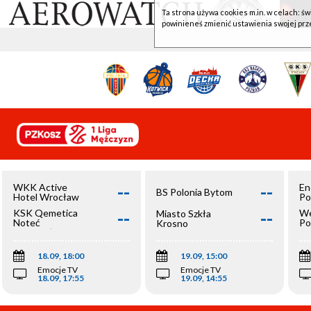
Ta strona używa cookies m.in. w celach: św
powinieneś zmienić ustawienia swojej prz
--
--
WKK Active
En
BS Polonia Bytom
Hotel Wrocław
Po
--
--
KSK Qemetica
We
Miasto Szkła
Noteć
Po
Krosno
Inowrocław
Op
18.09, 18:00
19.09, 15:00
Emocje TV
Emocje TV
18.09, 17:55
19.09, 14:55