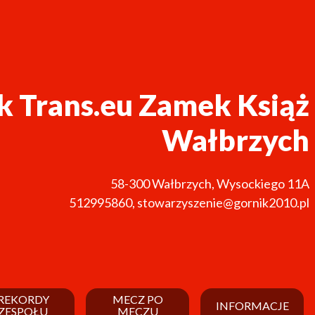
k Trans.eu Zamek Książ
Wałbrzych
58-300
Wałbrzych
,
Wysockiego 11A
512995860
,
stowarzyszenie@gornik2010.pl
REKORDY
MECZ PO
INFORMACJE
ZESPOŁU
MECZU