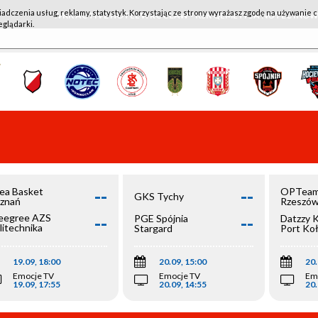
iadczenia usług, reklamy, statystyk. Korzystając ze strony wyrażasz zgodę na używanie c
WKK ACTIVE HOTEL WROCŁAW - KSK QEMETICA NOTEĆ IN
eglądarki.
--
--
ea Basket
OPTeam
GKS Tychy
znań
Rzeszó
--
--
egree AZS
PGE Spójnia
Datzzy 
litechnika
Stargard
Port Ko
olska
19.09, 18:00
20.09, 15:00
20.
Emocje TV
Emocje TV
Em
19.09, 17:55
20.09, 14:55
20.