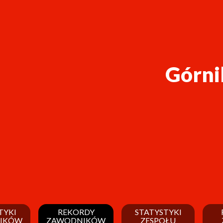
Górni
TYKI
REKORDY
STATYSTYKI
IKÓW
ZAWODNIKÓW
ZESPOŁU