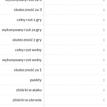
skuteczność za 3
skuteczność za 3
:
:
celny rzut z gry
celny rzut z gry
:
:
wykonywany rzut za gry
wykonywany rzut za gry
:
:
skuteczność z gry
skuteczność z gry
:
:
celny rzut wolny
celny rzut wolny
:
:
wykonywany rzut wolny
wykonywany rzut wolny
:
:
skuteczność za 1
skuteczność za 1
:
:
punkty
punkty
:
:
zbiórki w ataku
zbiórki w ataku
:
:
zbiórki w obronie
zbiórki w obronie
:
: