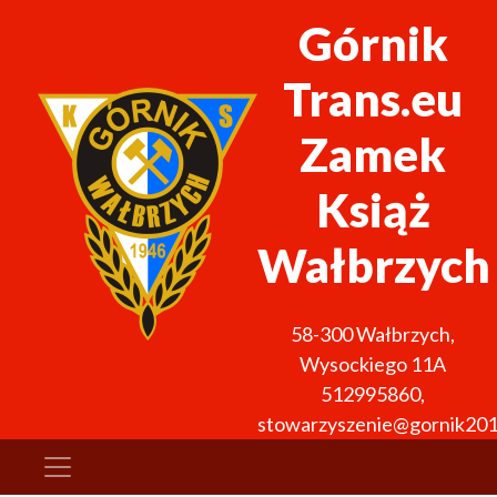
Górnik
Trans.eu
Zamek
Książ
Wałbrzych
58-300
Wałbrzych
,
Wysockiego 11A
512995860
,
stowarzyszenie@gornik201