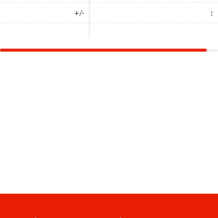
+/-
+/-
:
: