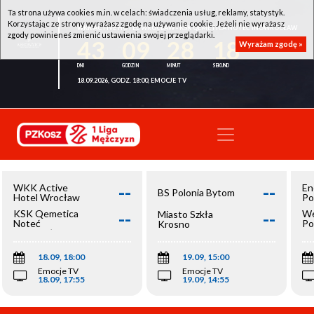
Ta strona używa cookies m.in. w celach: świadczenia usług, reklamy, statystyk.
Korzystając ze strony wyrażasz zgodę na używanie cookie. Jeżeli nie wyrażasz
WKK ACTIVE HOTEL WROCŁAW - KSK QEMETICA NOTEĆ INOWROCŁAW
zgody powinieneś zmienić ustawienia swojej przeglądarki.
43
09
28
18
Wyrażam zgodę »
18.09.2026, GODZ. 18:00, EMOCJE TV
--
--
WKK Active
En
BS Polonia Bytom
Hotel Wrocław
Po
--
--
KSK Qemetica
We
Miasto Szkła
Noteć
Po
Krosno
Inowrocław
Op
18.09, 18:00
19.09, 15:00
Emocje TV
Emocje TV
18.09, 17:55
19.09, 14:55