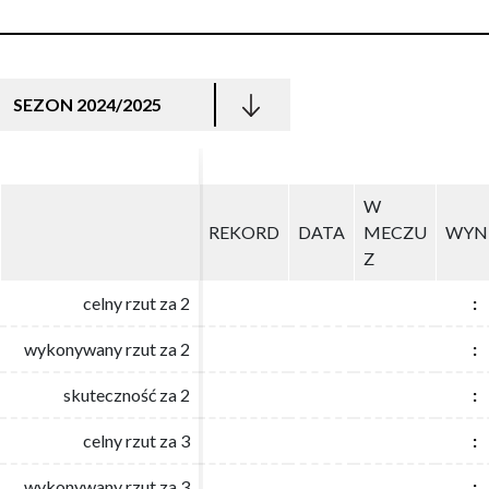
SEZON 2024/2025
W
W
REKORD
REKORD
DATA
DATA
MECZU
MECZU
WYN
WYN
Z
Z
celny rzut za 2
celny rzut za 2
:
:
wykonywany rzut za 2
wykonywany rzut za 2
:
:
skuteczność za 2
skuteczność za 2
:
:
celny rzut za 3
celny rzut za 3
:
:
wykonywany rzut za 3
wykonywany rzut za 3
:
: