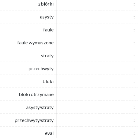
zbiórki
zbiórki
:
:
asysty
asysty
:
:
faule
faule
:
:
faule wymuszone
faule wymuszone
:
:
straty
straty
:
:
przechwyty
przechwyty
:
:
bloki
bloki
:
:
bloki otrzymane
bloki otrzymane
:
:
asysty/straty
asysty/straty
:
:
przechwyty/straty
przechwyty/straty
:
:
eval
eval
:
: